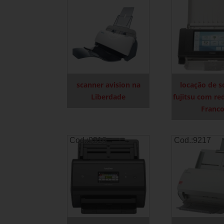
scanner avision na
locação de s
Liberdade
fujitsu com re
Franc
Cod.:
9216
Cod.:
9217