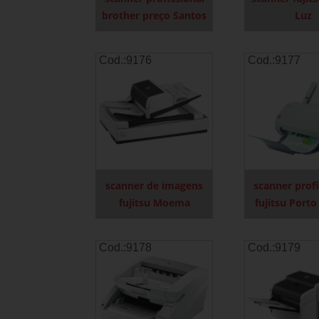
brother preço Santos
Luz
Cod.:
9176
Cod.:
9177
scanner de imagens
scanner profi
fujitsu Moema
fujitsu Porto
Cod.:
9178
Cod.:
9179