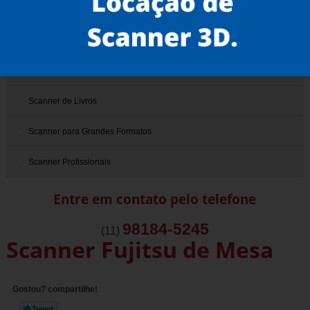
Scanner 3D
Scanner de Documentos
Scanner de Documentos Antigos
Scanner de Livros
Scanner para Grandes Formatos
Scanner Profissionais
Entre em contato pelo telefone
98184-5245
(11)
Scanner Fujitsu de Mesa
Gostou? compartilhe!