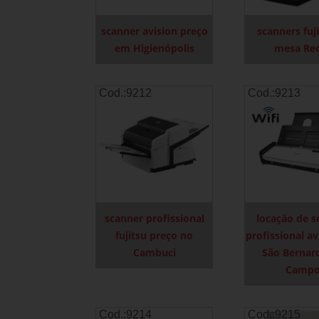
scanner avision preço
scanners fuj
em Higienópolis
mesa Rec
Cod.:
9212
Cod.:
9213
scanner profissional
locação de s
fujitsu preço no
profissional a
Cambuci
São Bernar
Camp
Cod.:
9214
Cod.:
9215