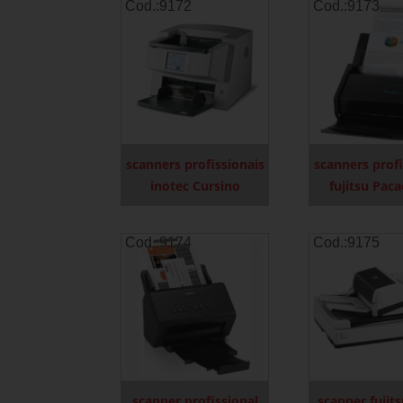
Cod.:
9172
Cod.:
9173
scanners profissionais
scanners profi
inotec Cursino
fujitsu Pa
Cod.:
9174
Cod.:
9175
scanner profissional
scanner fujit