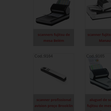
scanners fujitsu de
scanner fujit
mesa Belém
Manau
Cod.:
9164
Cod.:
9165
scanner profissional
aluguel de s
avision preço Brooklin
fujitsu de me