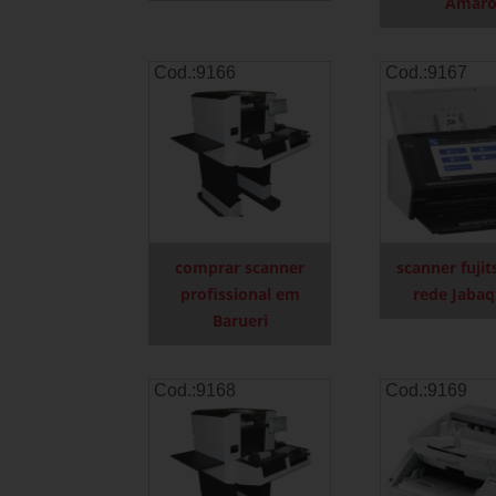
Amar
Cod.:
9166
Cod.:
9167
comprar scanner
scanner fuji
profissional em
rede Jaba
Barueri
Cod.:
9168
Cod.:
9169