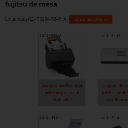
fujitsu de mesa
Ligue para
(11) 98184-5245
ou
faça uma cotação
Cod.:
9160
Cod.:
9161
scanner profissional
aluguel de s
brother preço em
profissional 
Alphaville
em Guara
Cod.:
9162
Cod.:
9163