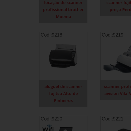
locação de scanner
scanner fuji
profissional brother
preço Perd
Moema
Cod.:
9218
Cod.:
9219
aluguel de scanner
scanner profi
fujitsu Alto de
avision Vila 
Pinheiros
Cod.:
9220
Cod.:
9221