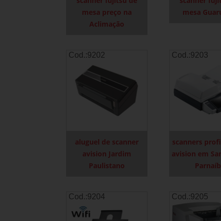
scanner fujitsu de
scanner fuji
mesa preço na
mesa Guar
Aclimação
Cod.:
9202
Cod.:
9203
aluguel de scanner
scanners profi
avision Jardim
avision em Sa
Paulistano
Parnaí
Cod.:
9204
Cod.:
9205