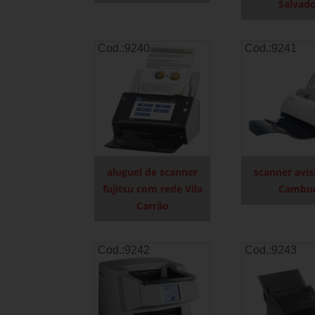
Salvad
Cod.:
9240
Cod.:
9241
aluguel de scanner
scanner avis
fujitsu com rede Vila
Cambuc
Carrão
Cod.:
9242
Cod.:
9243