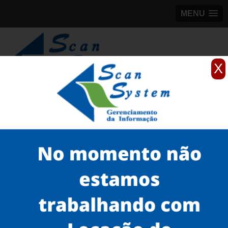
MENU
X
(11)
98184-5245
Home
Serviços
Scanner profissionais
scanner fujitsu de mesa
Serviços
Microfilmagem