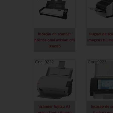
locação de scanner
aluguel de sc
profissional avision em
imagens fujits
Osasco
Cod.:
9222
Cod.:
9223
scanner fujitsu A3
locação de s
preço Santo Amaro
fujitsu com