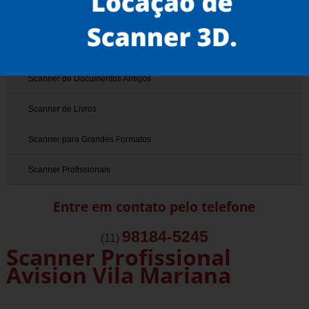
Scanner 3D
Scanner de Documentos
Scanner de Documentos Antigos
Scanner de Livros
Scanner para Grandes Formatos
Scanner Profissionais
Entre em contato pelo telefone
98184-5245
(11)
Scanner Profissional
Avision Vila Mariana