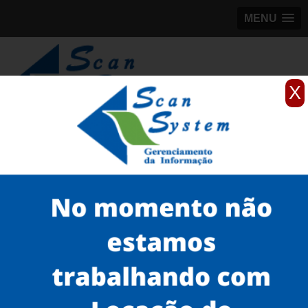
MENU
X
(11)
98184-5245
Home
Serviços
Scanner profissionais
scanner fujitsu de mesa
scanner profissional avision Vila Mariana
Serviços
Microfilmagem