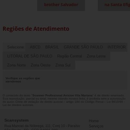
brother Salvador
na Santa Efi
Regiões de Atendimento
Selecione:
ABCD
BRASIL
GRANDE SÃO PAULO
INTERIOR
LITORAL DE SÃO PAULO
Região Central
Zona Leste
Zona Norte
Zona Oeste
Zona Sul
Verifique as regiões que
atendemos
O conteúdo do texto "
Scanner Profissional Avision Vila Mariana
" é de direito reservado.
Sua reprodução, parcial ou total, mesmo citando nossos links, é proibida sem a autorização
do autor. Crime de violação de direito autoral – artigo 184 do Código Penal –
Lei 9610/98 -
Lei de direitos autorais
.
Scansystem
Home
Rua Manoel da Nóbrega, 111, Conj 10 - Paraíso
Serviços