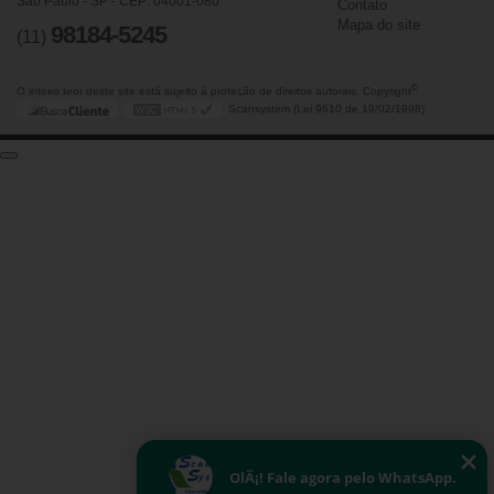
São Paulo - SP - CEP: 04001-080
Contato
Mapa do site
98184-5245
(11)
©
O inteiro teor deste site está sujeito à proteção de direitos autorais. Copyright
Scansystem (Lei 9610 de 19/02/1998)
OlÃ¡! Fale agora pelo WhatsApp.