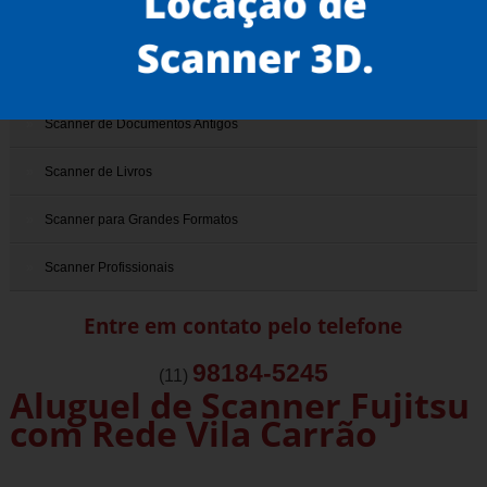
Scanner 3D
Scanner de Documentos
Scanner de Documentos Antigos
Scanner de Livros
Scanner para Grandes Formatos
Scanner Profissionais
Entre em contato pelo telefone
98184-5245
(11)
Aluguel de Scanner Fujitsu
com Rede Vila Carrão