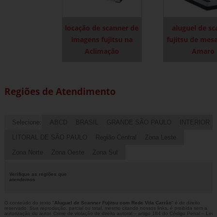
locação de scanner de
aluguel de s
imagens fujitsu na
fujitsu de mes
Aclimação
Amaro
Regiões de Atendimento
Selecione:
ABCD
BRASIL
GRANDE SÃO PAULO
INTERIOR
LITORAL DE SÃO PAULO
Região Central
Zona Leste
Zona Norte
Zona Oeste
Zona Sul
Verifique as regiões que
atendemos
O conteúdo do texto "
Aluguel de Scanner Fujitsu com Rede Vila Carrão
" é de direito
reservado. Sua reprodução, parcial ou total, mesmo citando nossos links, é proibida sem a
autorização do autor. Crime de violação de direito autoral – artigo 184 do Código Penal –
Lei