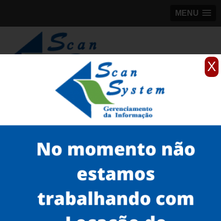
MENU
X
(11)
98184-5245
Home
Serviços
Scanner profissionais
scanner fujitsu de mesa
aluguel de scanner fujitsu com rede Vila Carrão
Serviços
Microfilmagem