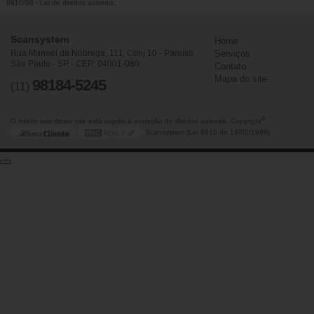
9610/98 - Lei de direitos autorais
.
Scansystem
Home
Rua Manoel da Nóbrega, 111, Conj 10 - Paraíso
Serviços
São Paulo - SP - CEP: 04001-080
Contato
Mapa do site
98184-5245
(11)
©
O inteiro teor deste site está sujeito à proteção de direitos autorais. Copyright
Scansystem (Lei 9610 de 19/02/1998)