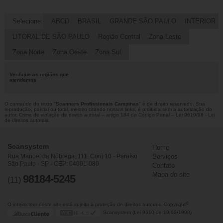
Selecione:
ABCD
BRASIL
GRANDE SÃO PAULO
INTERIOR
LITORAL DE SÃO PAULO
Região Central
Zona Leste
Zona Norte
Zona Oeste
Zona Sul
Verifique as regiões que
atendemos
O conteúdo do texto "
Scanners Profissionais Campinas
" é de direito reservado. Sua
reprodução, parcial ou total, mesmo citando nossos links, é proibida sem a autorização do
autor. Crime de violação de direito autoral – artigo 184 do Código Penal –
Lei 9610/98 - Lei
de direitos autorais
.
Scansystem
Home
Rua Manoel da Nóbrega, 111, Conj 10 - Paraíso
Serviços
São Paulo - SP - CEP: 04001-080
Contato
Mapa do site
98184-5245
(11)
©
O inteiro teor deste site está sujeito à proteção de direitos autorais. Copyright
Scansystem (Lei 9610 de 19/02/1998)