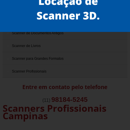
Scanner 3D
Scanner de Documentos
Scanner de Documentos Antigos
Scanner de Livros
Scanner para Grandes Formatos
Scanner Profissionais
Entre em contato pelo telefone
98184-5245
(11)
Scanners Profissionais
Campinas