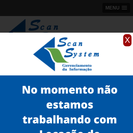
MENU
X
(11)
98184-5245
Home
Serviços
Scanner profissionais
scanner fujitsu de mesa
scanners profissionais Campinas
Serviços
Microfilmagem