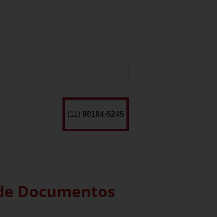
(11)
98184-5245
 de Documentos