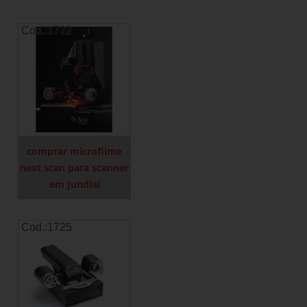
Cod.:
1722
comprar microfilme
next scan para scanner
em Jundiaí
Cod.:
1725