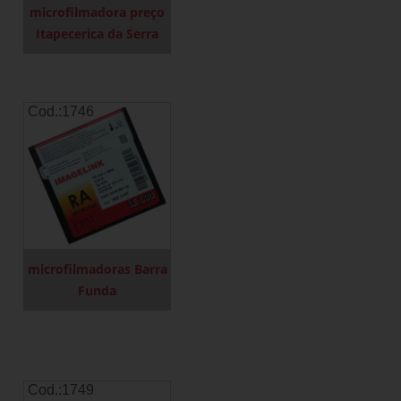
microfilmadora preço
Itapecerica da Serra
Cod.:
1746
microfilmadoras Barra
Funda
Cod.:
1749