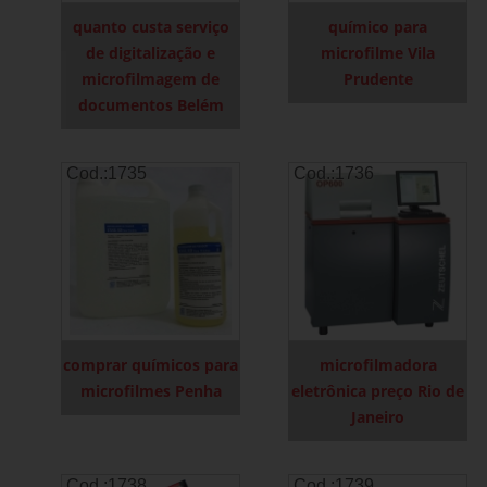
quanto custa serviço
químico para
de digitalização e
microfilme Vila
microfilmagem de
Prudente
documentos Belém
Cod.:
1735
Cod.:
1736
comprar químicos para
microfilmadora
microfilmes Penha
eletrônica preço Rio de
Janeiro
Cod.:
1738
Cod.:
1739