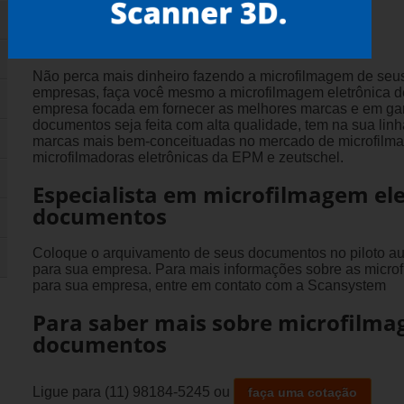
Gostou? compartilhe!
Não perca mais dinheiro fazendo a microfilmagem de se
empresas, faça você mesmo a microfilmagem eletrônica 
empresa focada em fornecer as melhores marcas e em gara
documentos seja feita com alta qualidade, tem na sua lin
marcas mais bem-conceituadas no mercado de microfilm
microfilmadoras eletrônicas da EPM e zeutschel.
Especialista em microfilmagem ele
documentos
Coloque o arquivamento de seus documentos no piloto aut
para sua empresa. Para mais informações sobre as microfi
para sua empresa, entre em contato com a Scansystem
Para saber mais sobre microfilma
documentos
Ligue para
(11) 98184-5245
ou
faça uma cotação