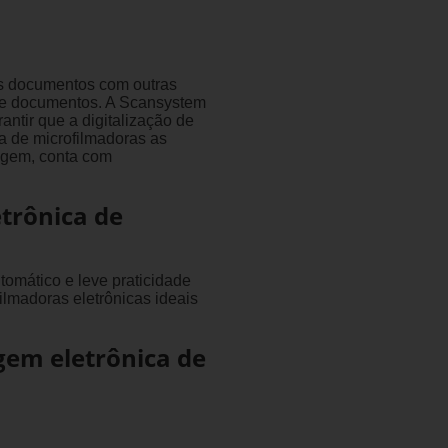
us documentos com outras
de documentos. A Scansystem
ntir que a digitalização de
ha de microfilmadoras as
agem, conta com
trônica de
omático e leve praticidade
lmadoras eletrônicas ideais
gem eletrônica de