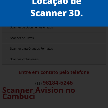
Scanner 3D
Scanner de Documentos
Scanner de Documentos Antigos
Scanner de Livros
Scanner para Grandes Formatos
Scanner Profissionais
Entre em contato pelo telefone
98184-5245
(11)
Scanner Avision no
Cambuci