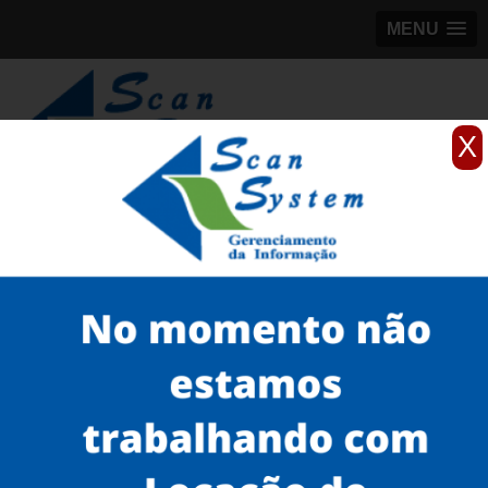
MENU
X
(11)
98184-5245
Home
Serviços
Scanner profissionais
scanner fujitsu de mesa
scanner avision no Cambuci
Serviços
Microfilmagem