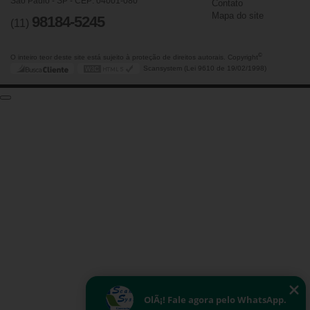
São Paulo - SP - CEP: 04001-080
Contato
Mapa do site
98184-5245
(11)
©
O inteiro teor deste site está sujeito à proteção de direitos autorais. Copyright
Scansystem (Lei 9610 de 19/02/1998)
OlÃ¡! Fale agora pelo WhatsApp.