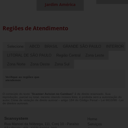
Jardim América
Regiões de Atendimento
Selecione:
ABCD
BRASIL
GRANDE SÃO PAULO
INTERIOR
LITORAL DE SÃO PAULO
Região Central
Zona Leste
Zona Norte
Zona Oeste
Zona Sul
Verifique as regiões que
atendemos
O conteúdo do texto "
Scanner Avision no Cambuci
" é de direito reservado. Sua
reprodução, parcial ou total, mesmo citando nossos links, é proibida sem a autorização do
autor. Crime de violação de direito autoral – artigo 184 do Código Penal –
Lei 9610/98 - Lei
de direitos autorais
.
Scansystem
Home
Rua Manoel da Nóbrega, 111, Conj 10 - Paraíso
Serviços