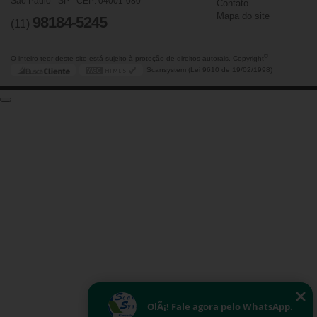
São Paulo - SP - CEP: 04001-080
Contato
Mapa do site
98184-5245
(11)
©
O inteiro teor deste site está sujeito à proteção de direitos autorais. Copyright
Scansystem (Lei 9610 de 19/02/1998)
OlÃ¡! Fale agora pelo WhatsApp.