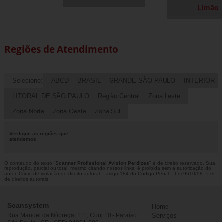
Limão
Regiões de Atendimento
Selecione:
ABCD
BRASIL
GRANDE SÃO PAULO
INTERIOR
LITORAL DE SÃO PAULO
Região Central
Zona Leste
Zona Norte
Zona Oeste
Zona Sul
Verifique as regiões que
atendemos
O conteúdo do texto "
Scanner Profissional Avision Perdizes
" é de direito reservado. Sua
reprodução, parcial ou total, mesmo citando nossos links, é proibida sem a autorização do
autor. Crime de violação de direito autoral – artigo 184 do Código Penal –
Lei 9610/98 - Lei
de direitos autorais
.
Scansystem
Home
Rua Manoel da Nóbrega, 111, Conj 10 - Paraíso
Serviços