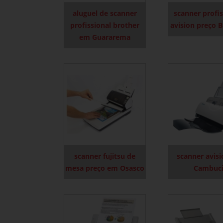
aluguel de scanner
scanner profis
profissional brother
avision preço B
em Guararema
scanner fujitsu de
scanner avis
mesa preço em Osasco
Cambuc