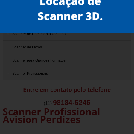
Scanner 3D
Scanner de Documentos
Scanner de Documentos Antigos
Scanner de Livros
Scanner para Grandes Formatos
Scanner Profissionais
Entre em contato pelo telefone
98184-5245
(11)
Scanner Profissional
Avision Perdizes