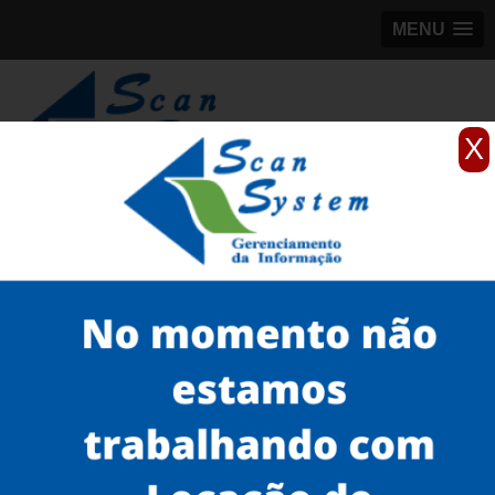
MENU
X
(11)
98184-5245
Home
Serviços
Scanner profissionais
scanner fujitsu de mesa
scanner profissional avision Perdizes
Serviços
Microfilmagem