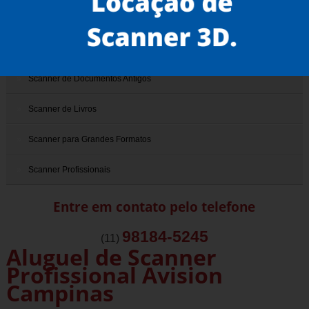
Scanner 3D
Scanner de Documentos
Scanner de Documentos Antigos
Scanner de Livros
Scanner para Grandes Formatos
Scanner Profissionais
Entre em contato pelo telefone
98184-5245
(11)
Aluguel de Scanner
Profissional Avision
Campinas