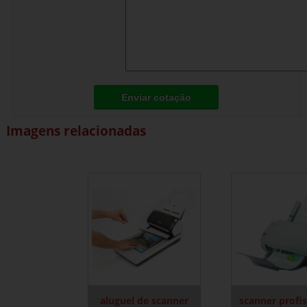
Enviar cotação
Imagens relacionadas
aluguel de scanner
scanner profis