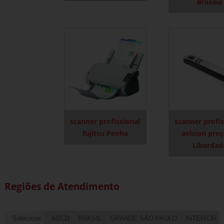
Brasília
scanner profissional
scanner profis
fujitsu Penha
avision preç
Liberdad
Regiões de Atendimento
Selecione:
ABCD
BRASIL
GRANDE SÃO PAULO
INTERIOR