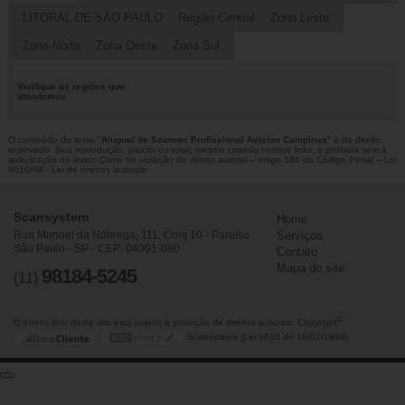
LITORAL DE SÃO PAULO
Região Central
Zona Leste
Zona Norte
Zona Oeste
Zona Sul
Verifique as regiões que
atendemos
O conteúdo do texto "
Aluguel de Scanner Profissional Avision Campinas
" é de direito
reservado. Sua reprodução, parcial ou total, mesmo citando nossos links, é proibida sem a
autorização do autor. Crime de violação de direito autoral – artigo 184 do Código Penal –
Lei
9610/98 - Lei de direitos autorais
.
Scansystem
Home
Rua Manoel da Nóbrega, 111, Conj 10 - Paraíso
Serviços
São Paulo - SP - CEP: 04001-080
Contato
Mapa do site
98184-5245
(11)
©
O inteiro teor deste site está sujeito à proteção de direitos autorais. Copyright
Scansystem (Lei 9610 de 19/02/1998)