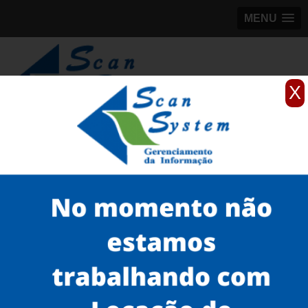
MENU
X
(11)
98184-5245
Home
Serviços
Scanner profissionais
scanner fujitsu
aluguel de scanner profissional avision Campinas
Serviços
Microfilmagem