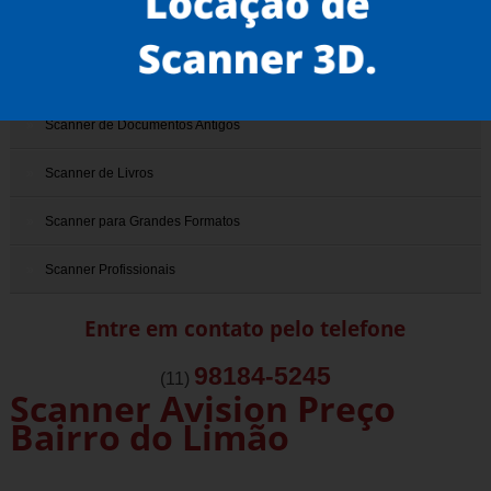
Scanner 3D
Scanner de Documentos
Scanner de Documentos Antigos
Scanner de Livros
Scanner para Grandes Formatos
Scanner Profissionais
Entre em contato pelo telefone
98184-5245
(11)
Scanner Avision Preço
Bairro do Limão