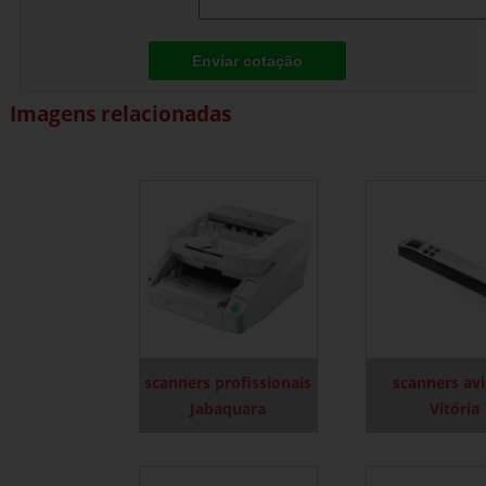
Enviar cotação
Imagens relacionadas
scanners profissionais
scanners avi
Jabaquara
Vitória