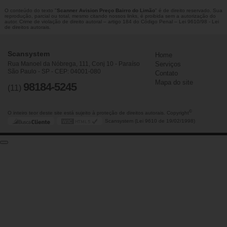
O conteúdo do texto "
Scanner Avision Preço Bairro do Limão
" é de direito reservado. Sua
reprodução, parcial ou total, mesmo citando nossos links, é proibida sem a autorização do
autor. Crime de violação de direito autoral – artigo 184 do Código Penal –
Lei 9610/98 - Lei
de direitos autorais
.
Scansystem
Home
Rua Manoel da Nóbrega, 111, Conj 10 - Paraíso
Serviços
São Paulo - SP - CEP: 04001-080
Contato
Mapa do site
98184-5245
(11)
©
O inteiro teor deste site está sujeito à proteção de direitos autorais. Copyright
Scansystem (Lei 9610 de 19/02/1998)