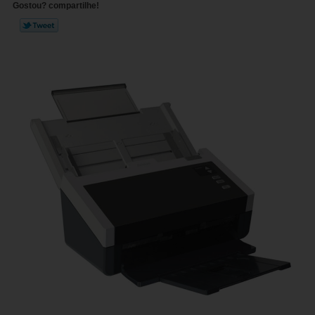
Gostou? compartilhe!