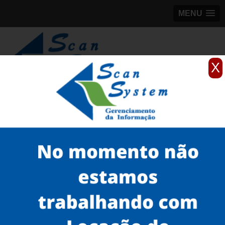
MENU
X
(11)
98184-5245
Home
Serviços
Scanner profissionais
scanner fujitsu
scanner avision preço Bairro do Limão
Serviços
Microfilmagem