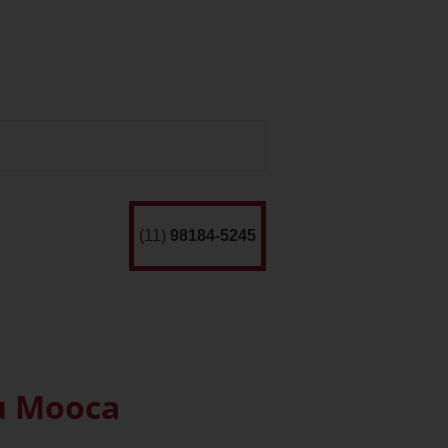
(11)
98184-5245
u Mooca