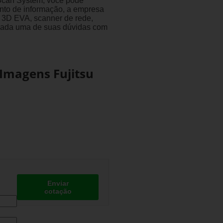
Scan System, você pode
ento de informação, a empresa
r 3D EVA, scanner de rede,
r cada uma de suas dúvidas com
 Imagens Fujitsu
Enviar
cotação