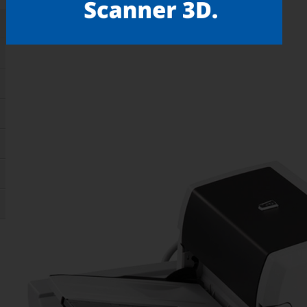
Gostou? compartilhe!