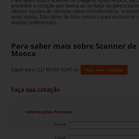
Para quem busca scanner de imagens fujitsu Mooca, Na 
encontrar a solução que busca ao se tratar de gerenciam
oferece opções de serviços como microfilmadora, scanne
entre outras. Não deixe de falar conosco para esclarece
nossos profissionais.
Para saber mais sobre Scanner de
Mooca
Ligue para
(11) 98184-5245
ou
faça uma cotação
Faça sua cotação
Informações Pessoais
Nome:
Email: