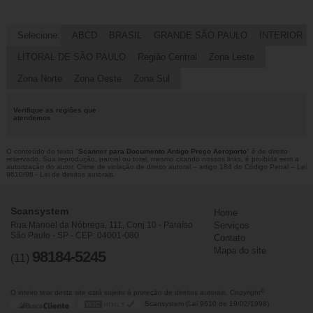
Selecione:
ABCD
BRASIL
GRANDE SÃO PAULO
INTERIOR
LITORAL DE SÃO PAULO
Região Central
Zona Leste
Zona Norte
Zona Oeste
Zona Sul
Verifique as regiões que
atendemos
O conteúdo do texto "
Scanner para Documento Antigo Preço Aeroporto
" é de direito
reservado. Sua reprodução, parcial ou total, mesmo citando nossos links, é proibida sem a
autorização do autor. Crime de violação de direito autoral – artigo 184 do Código Penal –
Lei
9610/98 - Lei de direitos autorais
.
Scansystem
Home
Rua Manoel da Nóbrega, 111, Conj 10 - Paraíso
Serviços
São Paulo - SP - CEP: 04001-080
Contato
Mapa do site
98184-5245
(11)
©
O inteiro teor deste site está sujeito à proteção de direitos autorais. Copyright
Scansystem (Lei 9610 de 19/02/1998)