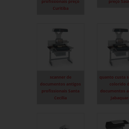
profissionais preço
preço Saú
Curitiba
scanner de
quanto custa 
documentos antigos
colorido 
profissionais Santa
documentos a
Cecília
Jabaquar