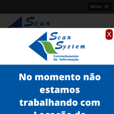
MENU
X
(11)
98184-5245
Home
Serviços
scanner de documentos antigos
scanner para documentos antigos de empresa
scanner para documento antigo preço Aeroporto
Serviços
Microfilmagem