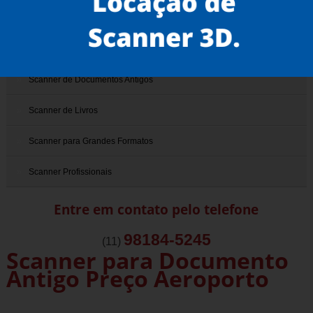
Scanner 3D
Scanner de Documentos
Scanner de Documentos Antigos
Scanner de Livros
Scanner para Grandes Formatos
Scanner Profissionais
Entre em contato pelo telefone
98184-5245
(11)
Scanner para Documento
Antigo Preço Aeroporto