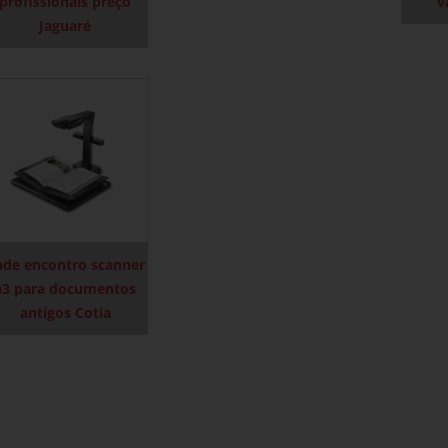
profissionais preço
v
Jaguaré
nde encontro scanner
a3 para documentos
antigos Cotia