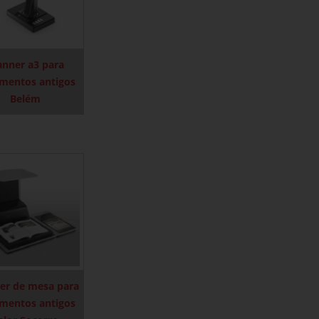
anner a3 para
mentos antigos
Belém
er de mesa para
mentos antigos