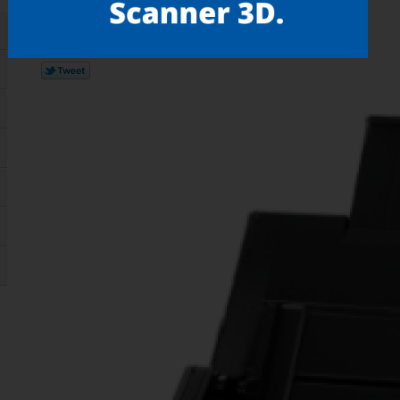
Gostou? compartilhe!