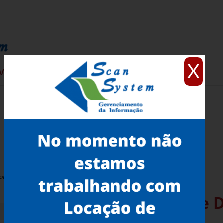
X
VIÇOS
CONTATO
sa Santos
Quanto Custa Scanner de
para Empresa Santos