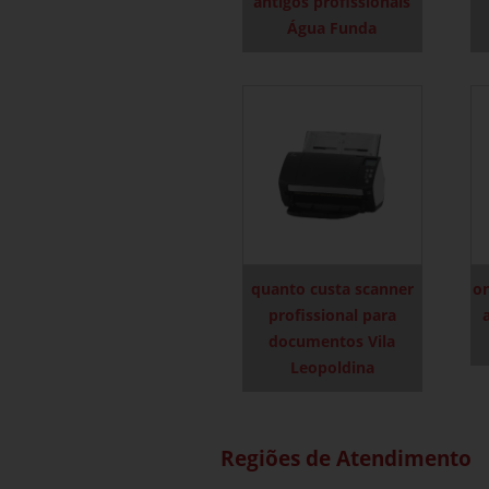
antigos profissionais
Água Funda
quanto custa scanner
o
profissional para
documentos Vila
Leopoldina
Regiões de Atendimento