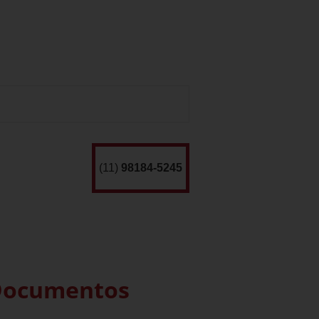
(11)
98184-5245
 Documentos