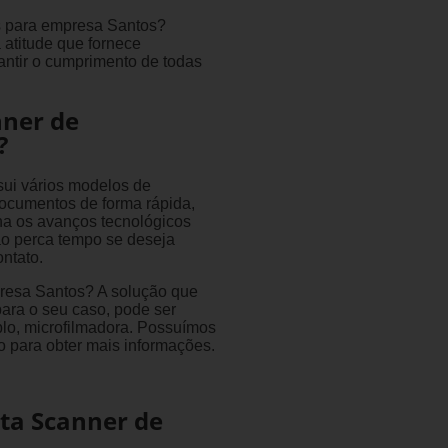
s para empresa Santos?
atitude que fornece
antir o cumprimento de todas
nner de
?
ui vários modelos de
 documentos de forma rápida,
a os avanços tecnológicos
ão perca tempo se deseja
ntato.
resa Santos? A solução que
para o seu caso, pode ser
lo, microfilmadora. Possuímos
to para obter mais informações.
ta Scanner de