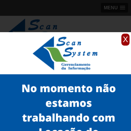
MENU
X
(11)
98184-5245
Home
Serviços
scanner de documentos antigos
scanner para documentos antigos de empresa
scanner de documento de identificação antigo preço Freguesia do Ó
Serviços
Microfilmagem