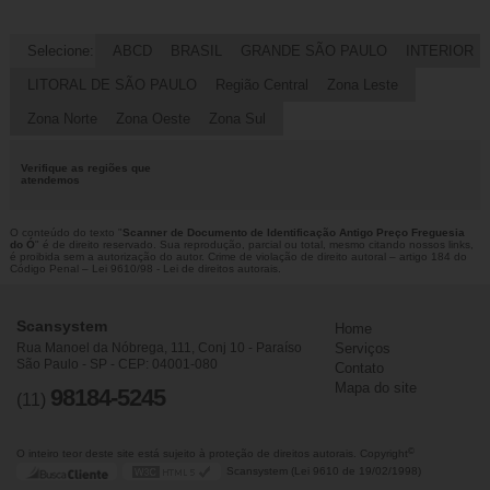
Selecione:
ABCD
BRASIL
GRANDE SÃO PAULO
INTERIOR
LITORAL DE SÃO PAULO
Região Central
Zona Leste
Zona Norte
Zona Oeste
Zona Sul
Verifique as regiões que
atendemos
O conteúdo do texto "
Scanner de Documento de Identificação Antigo Preço Freguesia
do Ó
" é de direito reservado. Sua reprodução, parcial ou total, mesmo citando nossos links,
é proibida sem a autorização do autor. Crime de violação de direito autoral – artigo 184 do
Código Penal –
Lei 9610/98 - Lei de direitos autorais
.
Scansystem
Home
Rua Manoel da Nóbrega, 111, Conj 10 - Paraíso
Serviços
São Paulo - SP - CEP: 04001-080
Contato
Mapa do site
98184-5245
(11)
©
O inteiro teor deste site está sujeito à proteção de direitos autorais. Copyright
Scansystem (Lei 9610 de 19/02/1998)