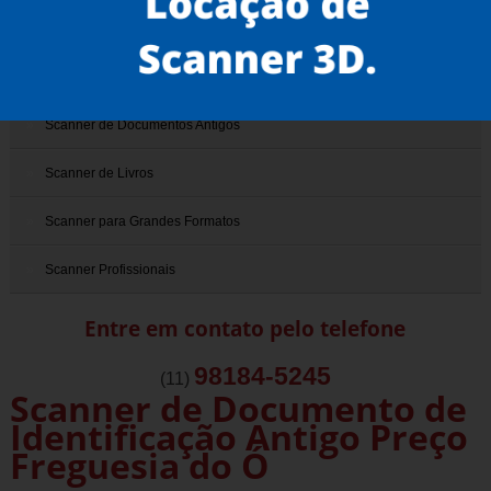
Scanner 3D
Scanner de Documentos
Scanner de Documentos Antigos
Scanner de Livros
Scanner para Grandes Formatos
Scanner Profissionais
Entre em contato pelo telefone
98184-5245
(11)
Scanner de Documento de
Identificação Antigo Preço
Freguesia do Ó