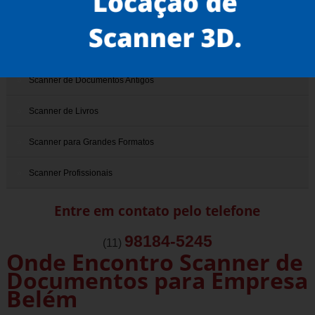
Scanner 3D
Scanner de Documentos
Scanner de Documentos Antigos
Scanner de Livros
Scanner para Grandes Formatos
Scanner Profissionais
Entre em contato pelo telefone
98184-5245
(11)
Onde Encontro Scanner de
Documentos para Empresa
Belém