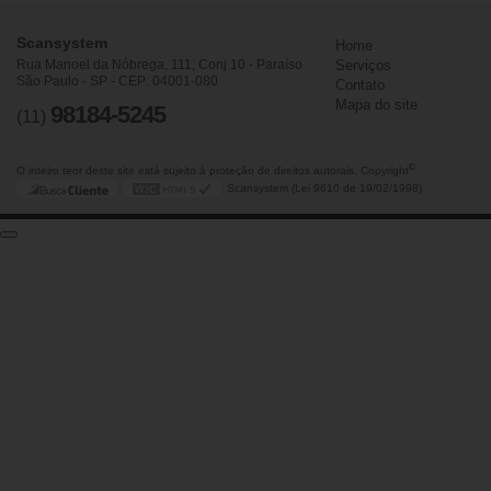
Scansystem
Home
Rua Manoel da Nóbrega, 111, Conj 10 - Paraíso
Serviços
São Paulo - SP - CEP: 04001-080
Contato
Mapa do site
98184-5245
(11)
©
O inteiro teor deste site está sujeito à proteção de direitos autorais. Copyright
Scansystem (Lei 9610 de 19/02/1998)