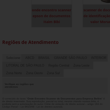
onde encontro scanner
scanner de do
epson de documentos
de identificaçã
Itaim Bibi
valor Moru
Regiões de Atendimento
Selecione:
ABCD
BRASIL
GRANDE SÃO PAULO
INTERIOR
LITORAL DE SÃO PAULO
Região Central
Zona Leste
Zona Norte
Zona Oeste
Zona Sul
Verifique as regiões que
atendemos
O conteúdo do texto "
Onde Encontro Scanner de Documentos para Empresa Belém
" é
de direito reservado. Sua reprodução, parcial ou total, mesmo citando nossos links, é
proibida sem a autorização do autor. Crime de violação de direito autoral – artigo 184 do
Código Penal –
Lei 9610/98 - Lei de direitos autorais
.