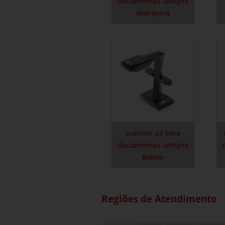
documentos antigos
Mairiporã
scanner a3 para
documentos antigos
Belém
Regiões de Atendimento