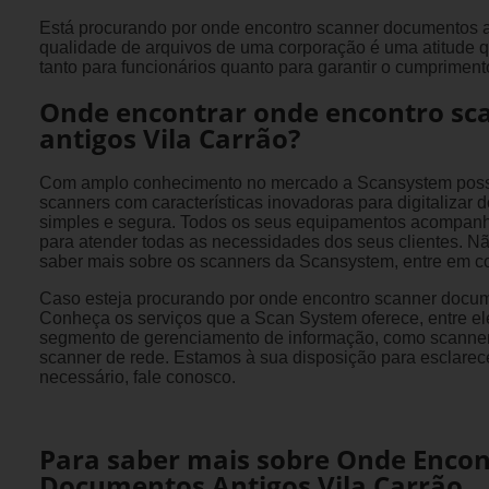
Está procurando por onde encontro scanner documentos a
qualidade de arquivos de uma corporação é uma atitude
tanto para funcionários quanto para garantir o cumprimento
Onde encontrar onde encontro s
antigos Vila Carrão?
Com amplo conhecimento no mercado a Scansystem poss
scanners com características inovadoras para digitalizar
simples e segura. Todos os seus equipamentos acompanh
para atender todas as necessidades dos seus clientes. N
saber mais sobre os scanners da Scansystem, entre em co
Caso esteja procurando por onde encontro scanner docum
Conheça os serviços que a Scan System oferece, entre el
segmento de gerenciamento de informação, como scanner d
scanner de rede. Estamos à sua disposição para esclarece
necessário, fale conosco.
Para saber mais sobre Onde Encon
Documentos Antigos Vila Carrão