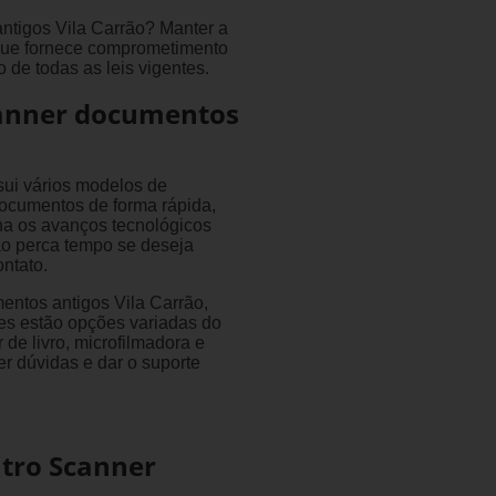
ntigos Vila Carrão? Manter a
 que fornece comprometimento
 de todas as leis vigentes.
canner documentos
ui vários modelos de
 documentos de forma rápida,
a os avanços tecnológicos
ão perca tempo se deseja
ntato.
entos antigos Vila Carrão,
es estão opções variadas do
e livro, microfilmadora e
r dúvidas e dar o suporte
tro Scanner