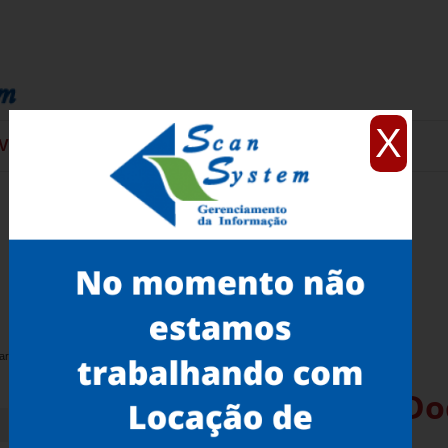
X
VIÇOS
CONTATO
arrão
Onde Encontro Scanner D
Antigos Vila Carrão