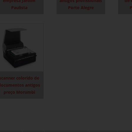
empresa Jardim
antigos profissionais
de 
Paulista
Porto Alegre
P
scanner colorido de
documentos antigos
preço Morumbi