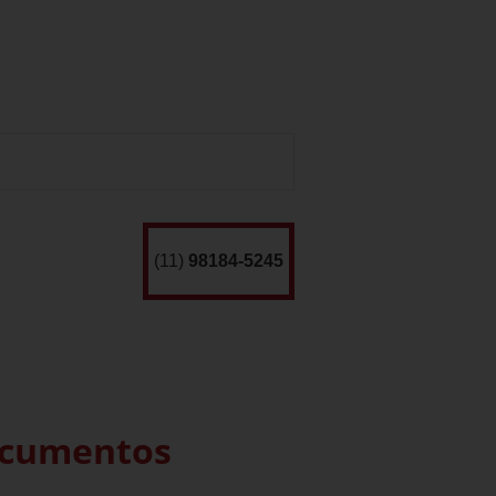
(11)
98184-5245
ocumentos