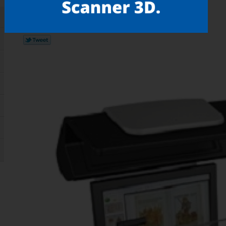
Gostou? compartilhe!