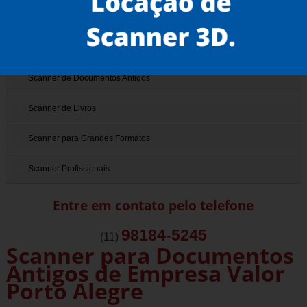
Scanner 3D
Scanner de Documentos
Scanner de Documentos Antigos
Scanner de Livros
Scanner para Grandes Formatos
Scanner Profissionais
Entre em contato pelo telefone
98184-5245
(11)
Scanner para Documentos
Antigos de Empresa Valor
Porto Alegre