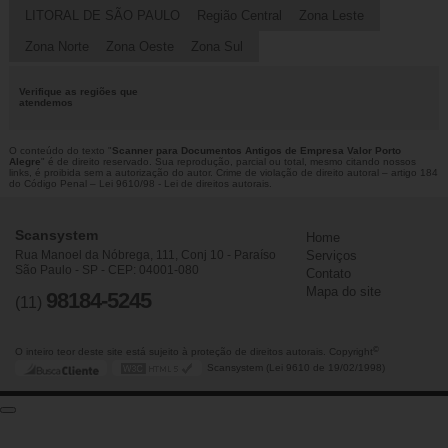
LITORAL DE SÃO PAULO
Região Central
Zona Leste
Zona Norte
Zona Oeste
Zona Sul
Verifique as regiões que
atendemos
O conteúdo do texto "
Scanner para Documentos Antigos de Empresa Valor Porto
Alegre
" é de direito reservado. Sua reprodução, parcial ou total, mesmo citando nossos
links, é proibida sem a autorização do autor. Crime de violação de direito autoral – artigo 184
do Código Penal –
Lei 9610/98 - Lei de direitos autorais
.
Scansystem
Home
Rua Manoel da Nóbrega, 111, Conj 10 - Paraíso
Serviços
São Paulo - SP - CEP: 04001-080
Contato
Mapa do site
98184-5245
(11)
©
O inteiro teor deste site está sujeito à proteção de direitos autorais. Copyright
Scansystem (Lei 9610 de 19/02/1998)