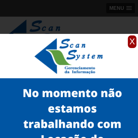
MENU
X
(11)
98184-5245
Home
Serviços
scanner de documentos antigos
scanner para documentos antigos de empresa
scanner para documentos antigos de empresa valor Porto Alegre
Serviços
Microfilmagem