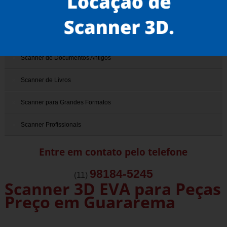
Scanner 3D
Scanner de Documentos
Scanner de Documentos Antigos
Scanner de Livros
Scanner para Grandes Formatos
Scanner Profissionais
Entre em contato pelo telefone
98184-5245
(11)
Scanner 3D EVA para Peças
Preço em Guararema