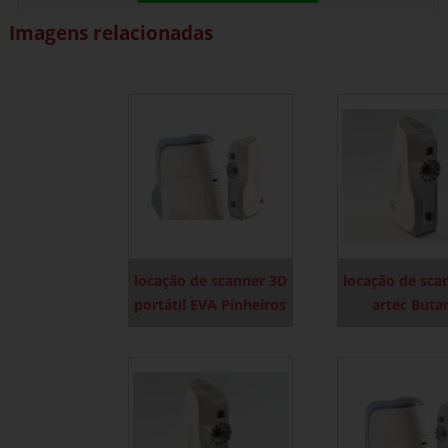
Imagens relacionadas
locação de scanner 3D
locação de sca
portátil EVA Pinheiros
artec Buta