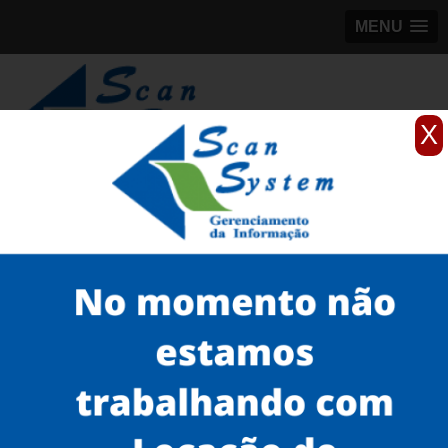
MENU
X
(11)
98184-5245
Home
Serviços
Scanner 3D
scanner 3D EVA para peças
scanner 3D EVA para peças preço em Guararema
Serviços
Microfilmagem