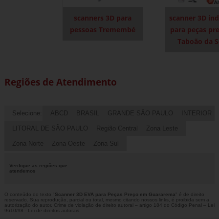
scanners 3D para
scanner 3D ind
pessoas Tremembé
para peças pr
Taboão da S
Regiões de Atendimento
Selecione:
ABCD
BRASIL
GRANDE SÃO PAULO
INTERIOR
LITORAL DE SÃO PAULO
Região Central
Zona Leste
Zona Norte
Zona Oeste
Zona Sul
Verifique as regiões que
atendemos
O conteúdo do texto "
Scanner 3D EVA para Peças Preço em Guararema
" é de direito
reservado. Sua reprodução, parcial ou total, mesmo citando nossos links, é proibida sem a
autorização do autor. Crime de violação de direito autoral – artigo 184 do Código Penal –
Lei
9610/98 - Lei de direitos autorais
.