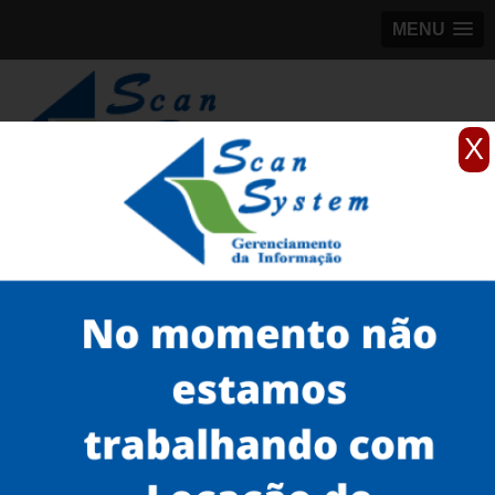
MENU
X
(11)
98184-5245
Home
Serviços
Scanner 3D
scanner 3D EVA para peças
locação de scanner 3D EVA para peças Jaguaré
Serviços
Microfilmagem