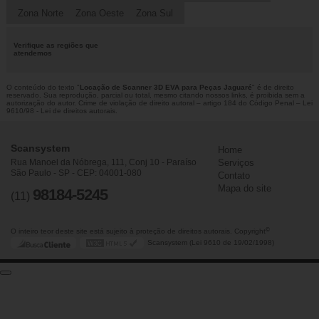
Zona Norte
Zona Oeste
Zona Sul
Verifique as regiões que
atendemos
O conteúdo do texto "
Locação de Scanner 3D EVA para Peças Jaguaré
" é de direito
reservado. Sua reprodução, parcial ou total, mesmo citando nossos links, é proibida sem a
autorização do autor. Crime de violação de direito autoral – artigo 184 do Código Penal –
Lei
9610/98 - Lei de direitos autorais
.
Scansystem
Home
Rua Manoel da Nóbrega, 111, Conj 10 - Paraíso
Serviços
São Paulo - SP - CEP: 04001-080
Contato
Mapa do site
98184-5245
(11)
©
O inteiro teor deste site está sujeito à proteção de direitos autorais. Copyright
Scansystem (Lei 9610 de 19/02/1998)