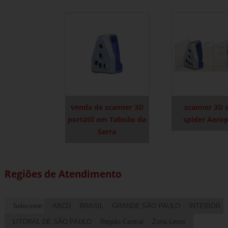
venda de scanner 3D
scanner 3D 
portátil em Taboão da
spider Aero
Serra
Regiões de Atendimento
Selecione:
ABCD
BRASIL
GRANDE SÃO PAULO
INTERIOR
LITORAL DE SÃO PAULO
Região Central
Zona Leste