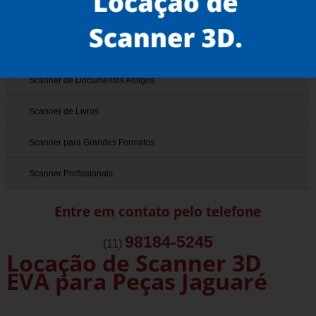
Scanner 3D
Scanner de Documentos
Scanner de Documentos Antigos
Scanner de Livros
Scanner para Grandes Formatos
Scanner Profissionais
Entre em contato pelo telefone
98184-5245
(11)
Locação de Scanner 3D
EVA para Peças Jaguaré