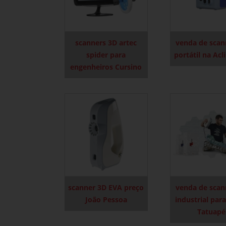
scanners 3D artec
venda de scan
spider para
portátil na Ac
engenheiros Cursino
scanner 3D EVA preço
venda de scan
João Pessoa
industrial par
Tatuapé