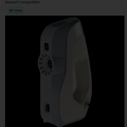
Gostou? compartilhe!