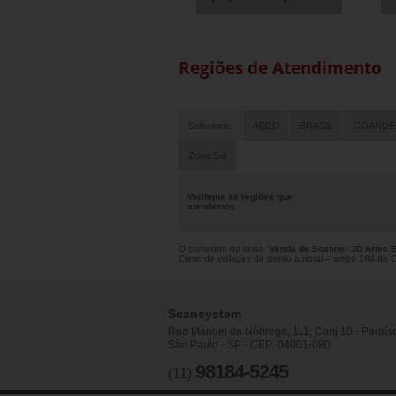
Regiões de Atendimento
Selecione:
ABCD
BRASIL
GRANDE
Zona Sul
Verifique as regiões que
atendemos
O conteúdo do texto "
Venda de Scanner 3D Artec E
Crime de violação de direito autoral – artigo 184 do
Scansystem
Rua Manoel da Nóbrega, 111, Conj 10 - Paraís
São Paulo - SP - CEP: 04001-080
98184-5245
(11)