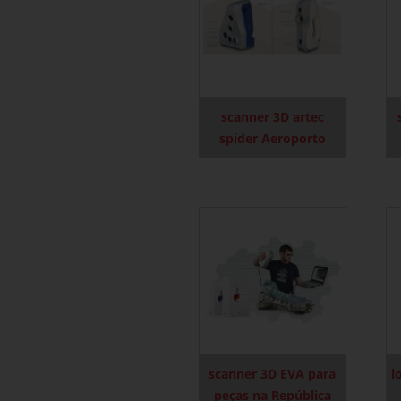
scanner 3D artec
spider Aeroporto
scanner 3D EVA para
l
peças na República