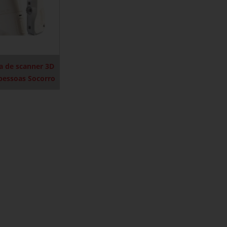
a de scanner 3D
pessoas Socorro