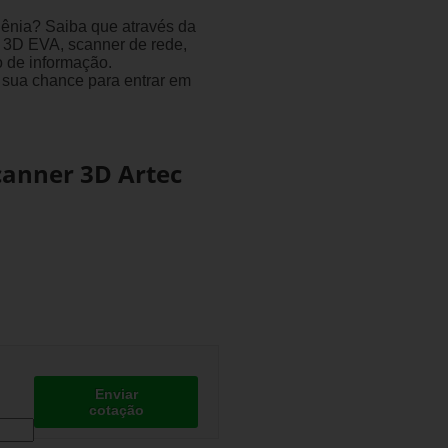
ênia? Saiba que através da
r 3D EVA, scanner de rede,
o de informação.
 sua chance para entrar em
canner 3D Artec
Enviar
cotação