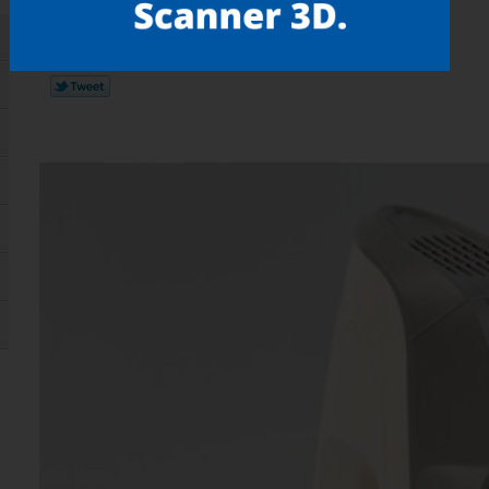
Gostou? compartilhe!