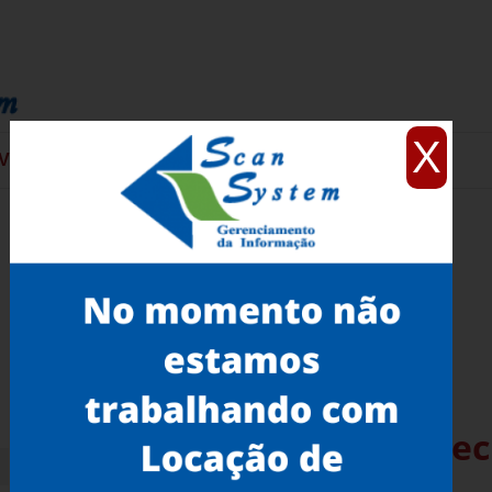
X
VIÇOS
CONTATO
Venda de Scanner 3D Artec
Efigênia