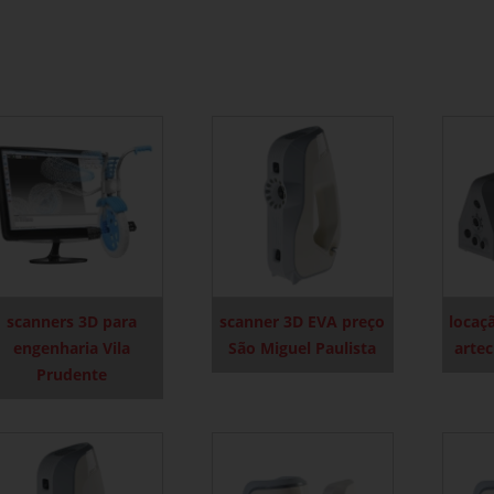
scanners 3D para
scanner 3D EVA preço
locaç
engenharia Vila
São Miguel Paulista
artec
Prudente