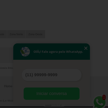
este
Zona Norte
Zona Oeste
OlÃ¡! Fale agora pelo WhatsApp.
nossos links, é proibida sem a autorização do autor.
Home
Serviços
Contato
Mapa do site
Iniciar conversa
1
m (Lei 9610 de 19/02/1998)