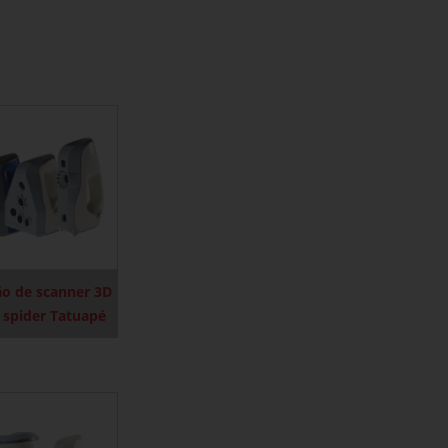
ão de scanner 3D
 spider Tatuapé