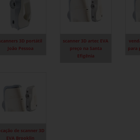
scanners 3D portátil
scanner 3D artec EVA
vend
João Pessoa
preço na Santa
para 
Efigênia
ocação de scanner 3D
EVA Brooklin