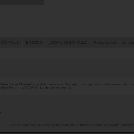
 SÃO PAULO
INTERIOR
LITORAL DE SÃO PAULO
Região Central
Zona L
VA na Santa Efigênia
" é de direito reservado. Sua reprodução, parcial ou total, mesmo citando 
 Código Penal –
Lei 9610/98 - Lei de direitos autorais
.
o
©
O inteiro teor deste site está sujeito à proteção de direitos autorais. Copyright
Scansyste