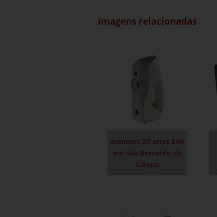
Imagens relacionadas
scanners 3D artec EVA
em São Bernardo do
Campo