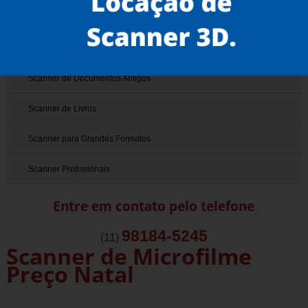
Scanner 3D
Scanner de Documentos
Scanner de Documentos Antigos
Scanner de Livros
Scanner para Grandes Formatos
Scanner Profissionais
Entre em contato pelo telefone
98184-5245
(11)
Scanner de Microfilme
Preço Natal