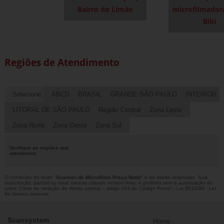
Bairro do Limão
microfilmador
Bibi
Regiões de Atendimento
Selecione:
ABCD
BRASIL
GRANDE SÃO PAULO
INTERIOR
LITORAL DE SÃO PAULO
Região Central
Zona Leste
Zona Norte
Zona Oeste
Zona Sul
Verifique as regiões que
atendemos
O conteúdo do texto "
Scanner de Microfilme Preço Natal
" é de direito reservado. Sua
reprodução, parcial ou total, mesmo citando nossos links, é proibida sem a autorização do
autor. Crime de violação de direito autoral – artigo 184 do Código Penal –
Lei 9610/98 - Lei
de direitos autorais
.
Scansystem
Home