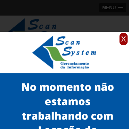
MENU
X
(11)
98184-5245
Home
Serviços
Microfilmagem
microfilme EPM
scanner de microfilme preço Natal
Serviços
Microfilmagem