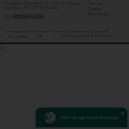
Rua Manoel da Nóbrega, 111, Conj 10 - Paraíso
Serviços
São Paulo - SP - CEP: 04001-080
Contato
Mapa do site
98184-5245
(11)
©
O inteiro teor deste site está sujeito à proteção de direitos autorais. Copyright
Scansystem (Lei 9610 de 19/02/1998)
OlÃ¡! Fale agora pelo WhatsApp.