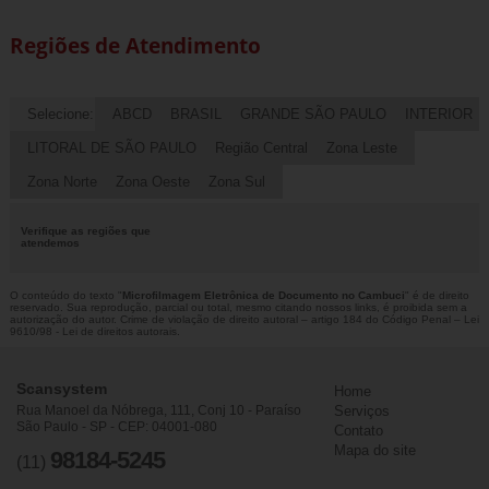
Regiões de Atendimento
Selecione:
ABCD
BRASIL
GRANDE SÃO PAULO
INTERIOR
LITORAL DE SÃO PAULO
Região Central
Zona Leste
Zona Norte
Zona Oeste
Zona Sul
Verifique as regiões que
atendemos
O conteúdo do texto "
Microfilmagem Eletrônica de Documento no Cambuci
" é de direito
reservado. Sua reprodução, parcial ou total, mesmo citando nossos links, é proibida sem a
autorização do autor. Crime de violação de direito autoral – artigo 184 do Código Penal –
Lei
9610/98 - Lei de direitos autorais
.
Scansystem
Home
Rua Manoel da Nóbrega, 111, Conj 10 - Paraíso
Serviços
São Paulo - SP - CEP: 04001-080
Contato
Mapa do site
98184-5245
(11)