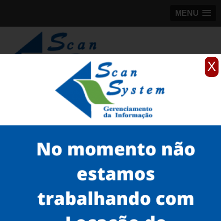
MENU
X
(11)
98184-5245
Home
Serviços
Microfilmagem
microfilme EPM
microfilmagem eletrônica de documento no Cambuci
Serviços
Microfilmagem