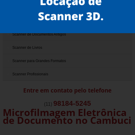
Scanner 3D
Scanner de Documentos
Scanner de Documentos Antigos
Scanner de Livros
Scanner para Grandes Formatos
Scanner Profissionais
Entre em contato pelo telefone
98184-5245
(11)
Microfilmagem Eletrônica
de Documento no Cambuci