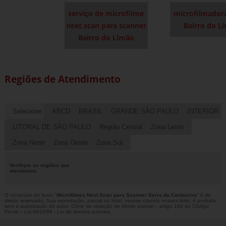
serviço de microfilme
microfilmador
next scan para scanner
Bairro do L
Bairro do Limão
Regiões de Atendimento
Selecione:
ABCD
BRASIL
GRANDE SÃO PAULO
INTERIOR
LITORAL DE SÃO PAULO
Região Central
Zona Leste
Zona Norte
Zona Oeste
Zona Sul
Verifique as regiões que
atendemos
O conteúdo do texto "
Microfilmes Next Scan para Scanner Serra da Cantareira
" é de
direito reservado. Sua reprodução, parcial ou total, mesmo citando nossos links, é proibida
sem a autorização do autor. Crime de violação de direito autoral – artigo 184 do Código
Penal –
Lei 9610/98 - Lei de direitos autorais
.