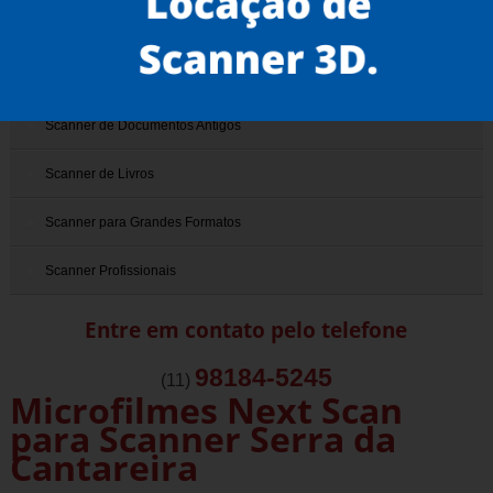
Scanner 3D
Scanner de Documentos
Scanner de Documentos Antigos
Scanner de Livros
Scanner para Grandes Formatos
Scanner Profissionais
Entre em contato pelo telefone
98184-5245
(11)
Microfilmes Next Scan
para Scanner Serra da
Cantareira