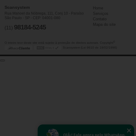
Scansystem
Home
Rua Manoel da Nóbrega, 111, Conj 10 - Paraíso
Serviços
São Paulo - SP - CEP: 04001-080
Contato
Mapa do site
98184-5245
(11)
©
O inteiro teor deste site está sujeito à proteção de direitos autorais. Copyright
Scansystem (Lei 9610 de 19/02/1998)
OlÃ¡! Fale agora pelo WhatsApp.