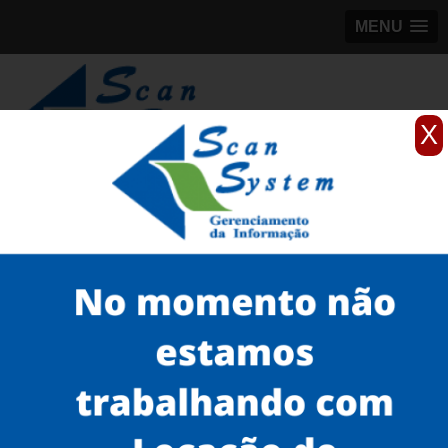
MENU
X
(11)
98184-5245
Home
Serviços
Microfilmagem
microfilme EPM
microfilmes next scan para scanner Serra da Cantareira
Serviços
Microfilmagem