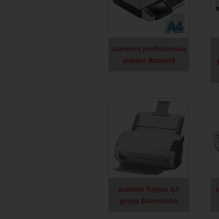
scanners profissionais
avision Butantã
scanner fujitsu A3
s
preço Belenzinho