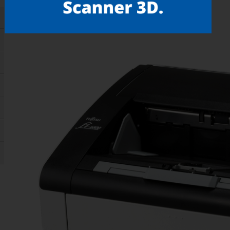
Gostou? compartilhe!