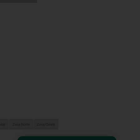
este
Zona Norte
Zona Oeste