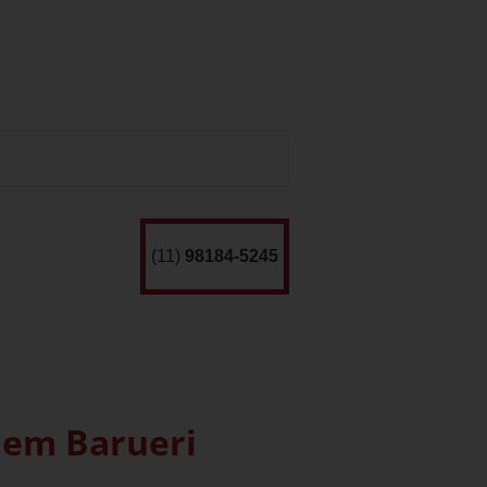
(11)
98184-5245
 em Barueri