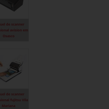
uel de scanner
sional avision em
Osasco
uel de scanner
sional fujitsu Vila
Mariana