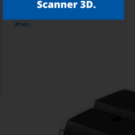
Gostou? compartilhe!