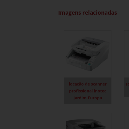
Imagens relacionadas
locação de scanner
s
profissional inotec
Jardim Europa