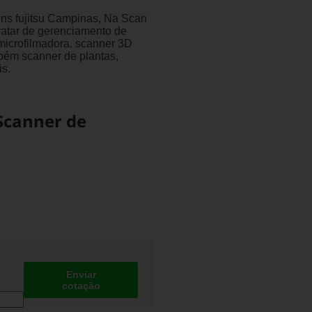
ens fujitsu Campinas, Na Scan
ratar de gerenciamento de
microfilmadora, scanner 3D
mbém scanner de plantas,
is.
Scanner de
Enviar
cotação