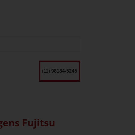
(11)
98184-5245
gens Fujitsu