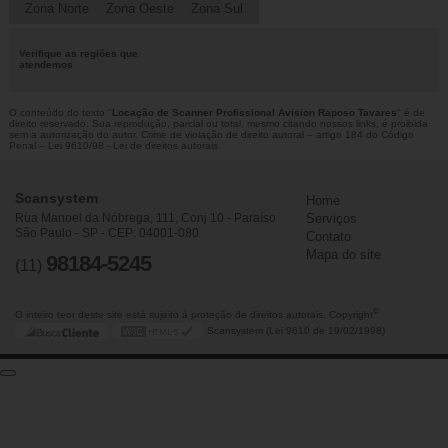
Zona Norte
Zona Oeste
Zona Sul
Verifique as regiões que
atendemos
O conteúdo do texto "
Locação de Scanner Profissional Avision Raposo Tavares
" é de
direito reservado. Sua reprodução, parcial ou total, mesmo citando nossos links, é proibida
sem a autorização do autor. Crime de violação de direito autoral – artigo 184 do Código
Penal –
Lei 9610/98 - Lei de direitos autorais
.
Scansystem
Home
Rua Manoel da Nóbrega, 111, Conj 10 - Paraíso
Serviços
São Paulo - SP - CEP: 04001-080
Contato
Mapa do site
98184-5245
(11)
©
O inteiro teor deste site está sujeito à proteção de direitos autorais. Copyright
Scansystem (Lei 9610 de 19/02/1998)