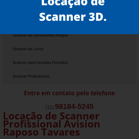
Scanner 3D
Scanner de Documentos
Scanner de Documentos Antigos
Scanner de Livros
Scanner para Grandes Formatos
Scanner Profissionais
Entre em contato pelo telefone
98184-5245
(11)
Locação de Scanner
Profissional Avision
Raposo Tavares