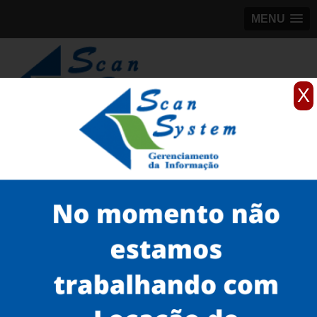
MENU
X
(11)
98184-5245
Home
Serviços
Scanner profissionais
scanner profissional brother
locação de scanner profissional avision Raposo Tavares
Serviços
Microfilmagem