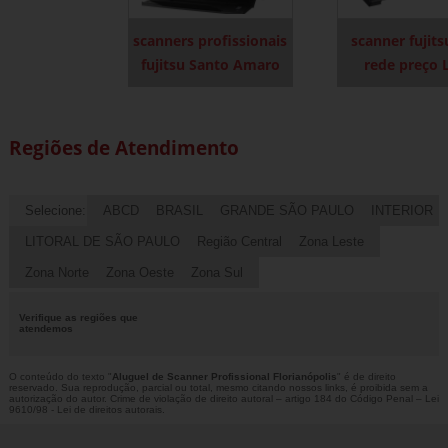
scanners profissionais
scanner fujit
fujitsu Santo Amaro
rede preço 
Regiões de Atendimento
Selecione:
ABCD
BRASIL
GRANDE SÃO PAULO
INTERIOR
LITORAL DE SÃO PAULO
Região Central
Zona Leste
Zona Norte
Zona Oeste
Zona Sul
Verifique as regiões que
atendemos
O conteúdo do texto "
Aluguel de Scanner Profissional Florianópolis
" é de direito
reservado. Sua reprodução, parcial ou total, mesmo citando nossos links, é proibida sem a
autorização do autor. Crime de violação de direito autoral – artigo 184 do Código Penal –
Lei
9610/98 - Lei de direitos autorais
.