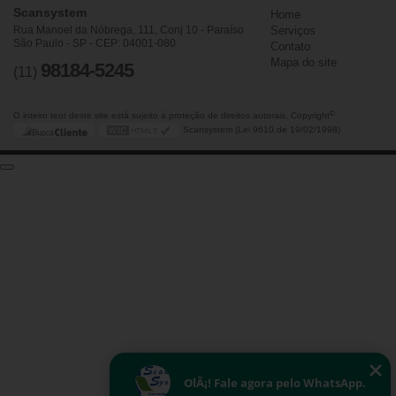
Scansystem
Home
Rua Manoel da Nóbrega, 111, Conj 10 - Paraíso
Serviços
São Paulo - SP - CEP: 04001-080
Contato
Mapa do site
98184-5245
(11)
©
O inteiro teor deste site está sujeito à proteção de direitos autorais. Copyright
Scansystem (Lei 9610 de 19/02/1998)
OlÃ¡! Fale agora pelo WhatsApp.