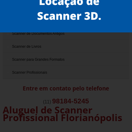
Scanner 3D
Scanner de Documentos
Scanner de Documentos Antigos
Scanner de Livros
Scanner para Grandes Formatos
Scanner Profissionais
Entre em contato pelo telefone
98184-5245
(11)
Aluguel de Scanner
Profissional Florianópolis