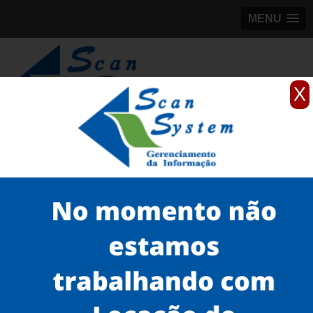
MENU
X
(11)
98184-5245
Home
Serviços
Scanner profissionais
scanner profissional brother
aluguel de scanner profissional Florianópolis
Serviços
Microfilmagem