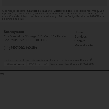
O conteúdo do texto "
Scanner de Imagens Fujitsu Perdizes
" é de direito reservado. Sua
reprodução, parcial ou total, mesmo citando nossos links, é proibida sem a autorização do
autor. Crime de violação de direito autoral – artigo 184 do Código Penal –
Lei 9610/98 - Lei
de direitos autorais
.
Scansystem
Home
Rua Manoel da Nóbrega, 111, Conj 10 - Paraíso
Serviços
São Paulo - SP - CEP: 04001-080
Contato
Mapa do site
98184-5245
(11)
©
O inteiro teor deste site está sujeito à proteção de direitos autorais. Copyright
Scansystem (Lei 9610 de 19/02/1998)