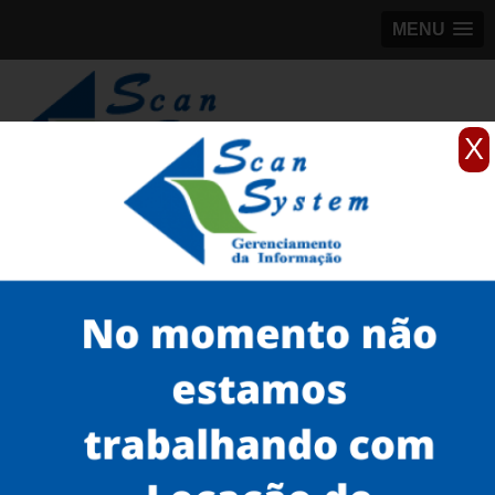
MENU
X
(11)
98184-5245
Home
Serviços
Scanner profissionais
scanner fujitsu
scanner de imagens fujitsu Perdizes
Serviços
Microfilmagem