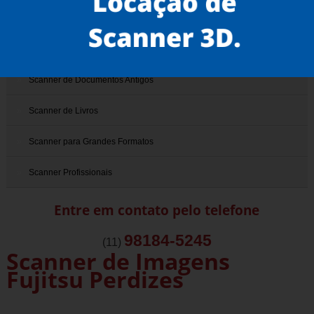
Scanner 3D
Scanner de Documentos
Scanner de Documentos Antigos
Scanner de Livros
Scanner para Grandes Formatos
Scanner Profissionais
Entre em contato pelo telefone
98184-5245
(11)
Scanner de Imagens
Fujitsu Perdizes