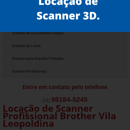
Scanner 3D
Scanner de Documentos
Scanner de Documentos Antigos
Scanner de Livros
Scanner para Grandes Formatos
Scanner Profissionais
Entre em contato pelo telefone
98184-5245
(11)
Locação de Scanner
Profissional Brother Vila
Leopoldina