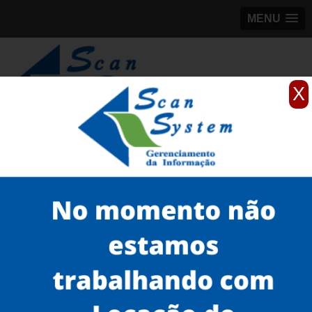
MENU
X
(11)
98184-5245
Home
Serviços
Scanner profissionais
scanner fujitsu
locação de scanner profissional brother Vila Leopoldina
Serviços
Microfilmagem