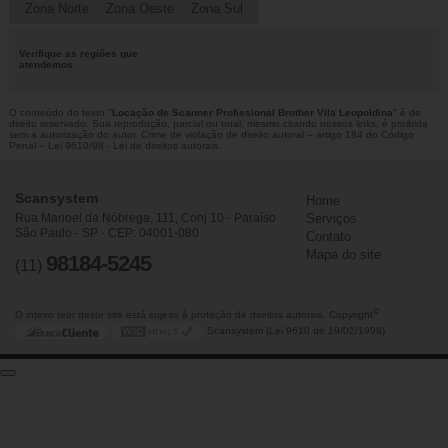
Zona Norte
Zona Oeste
Zona Sul
Verifique as regiões que
atendemos
O conteúdo do texto "
Locação de Scanner Profissional Brother Vila Leopoldina
" é de
direito reservado. Sua reprodução, parcial ou total, mesmo citando nossos links, é proibida
sem a autorização do autor. Crime de violação de direito autoral – artigo 184 do Código
Penal –
Lei 9610/98 - Lei de direitos autorais
.
Scansystem
Home
Rua Manoel da Nóbrega, 111, Conj 10 - Paraíso
Serviços
São Paulo - SP - CEP: 04001-080
Contato
Mapa do site
98184-5245
(11)
©
O inteiro teor deste site está sujeito à proteção de direitos autorais. Copyright
Scansystem (Lei 9610 de 19/02/1998)