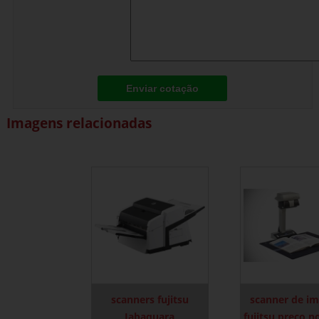
Enviar cotação
Imagens relacionadas
scanners fujitsu
scanner de i
Jabaquara
fujitsu preço n