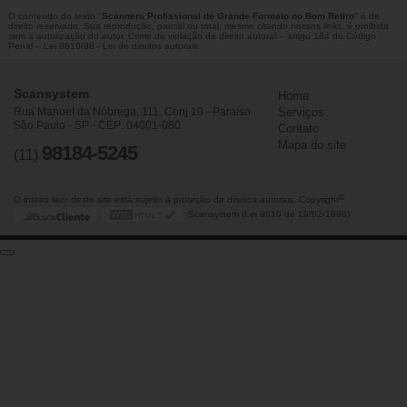
O conteúdo do texto "
Scanners Profissional de Grande Formato no Bom Retiro
" é de
direito reservado. Sua reprodução, parcial ou total, mesmo citando nossos links, é proibida
sem a autorização do autor. Crime de violação de direito autoral – artigo 184 do Código
Penal –
Lei 9610/98 - Lei de direitos autorais
.
Scansystem
Home
Rua Manoel da Nóbrega, 111, Conj 10 - Paraíso
Serviços
São Paulo - SP - CEP: 04001-080
Contato
Mapa do site
98184-5245
(11)
©
O inteiro teor deste site está sujeito à proteção de direitos autorais. Copyright
Scansystem (Lei 9610 de 19/02/1998)