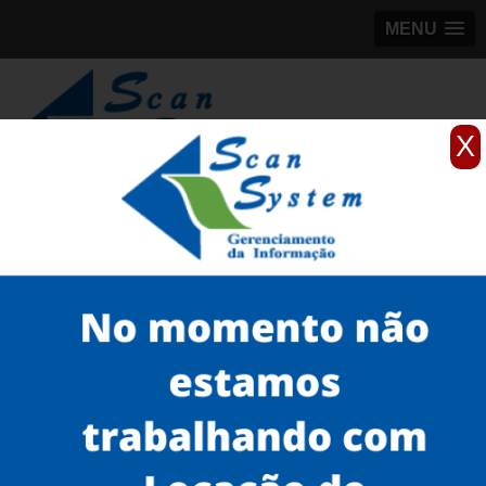
MENU
X
(11)
98184-5245
Home
Serviços
Scanner para grandes formatos
scanner para mapas
scanners profissional de grande formato no Bom Retiro
Serviços
Microfilmagem