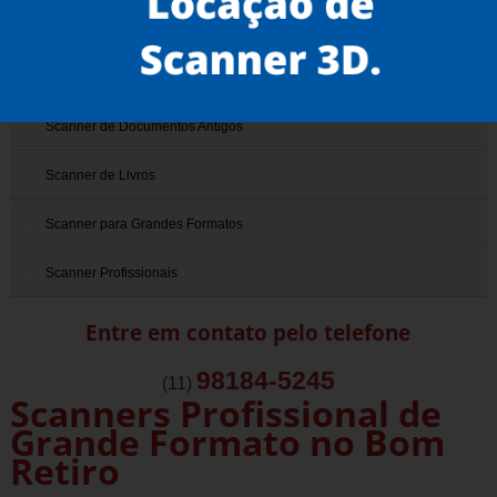
Scanner 3D
Scanner de Documentos
Scanner de Documentos Antigos
Scanner de Livros
Scanner para Grandes Formatos
Scanner Profissionais
Entre em contato pelo telefone
98184-5245
(11)
Scanners Profissional de
Grande Formato no Bom
Retiro