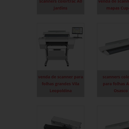
scanners colortrac A0
venda de scann
Jardins
mapas Cup
venda de scanner para
scanners colo
folhas grandes Vila
para folhas 
Leopoldina
Osasco