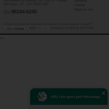
Rua Manoel da Nóbrega, 111, Conj 10 - Paraíso
Serviços
São Paulo - SP - CEP: 04001-080
Contato
Mapa do site
98184-5245
(11)
©
O inteiro teor deste site está sujeito à proteção de direitos autorais. Copyright
Scansystem (Lei 9610 de 19/02/1998)
OlÃ¡! Fale agora pelo WhatsApp.