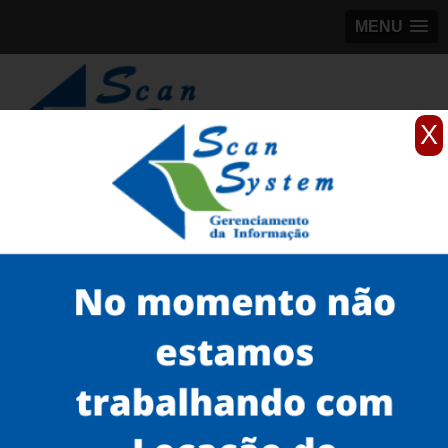
MENU
X
(11)
98184-5245
Home
Serviços
Scanner para grandes formatos
scanner para mapas
quanto custa scanner para grande formato Ribeirão Preto
Serviços
Microfilmagem