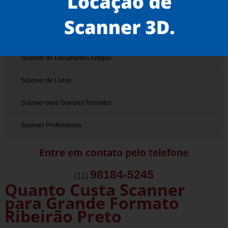
Scanner 3D
Scanner de Documentos
Scanner de Documentos Antigos
Scanner de Livros
Scanner para Grandes Formatos
Scanner Profissionais
Entre em contato pelo telefone
98184-5245
(11)
Quanto Custa Scanner
para Grande Formato
Ribeirão Preto