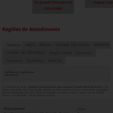
de grande formato na
mapas Cup
Liberdade
Regiões de Atendimento
Selecione:
ABCD
BRASIL
GRANDE SÃO PAULO
INTERIOR
LITORAL DE SÃO PAULO
Região Central
Zona Leste
Zona Norte
Zona Oeste
Zona Sul
Verifique as regiões que
atendemos
O conteúdo do texto "
Quanto Custa Scanner para Grande Formato Ribeirão Preto
" é de
direito reservado. Sua reprodução, parcial ou total, mesmo citando nossos links, é proibida
sem a autorização do autor. Crime de violação de direito autoral – artigo 184 do Código
Penal –
Lei 9610/98 - Lei de direitos autorais
.
Scansystem
Home