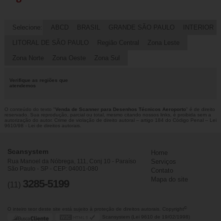
Selecione:
ABCD
BRASIL
GRANDE SÃO PAULO
INTERIOR
LITORAL DE SÃO PAULO
Região Central
Zona Leste
Zona Norte
Zona Oeste
Zona Sul
Verifique as regiões que
atendemos
O conteúdo do texto "
Venda de Scanner para Desenhos Técnicos Aeroporto
" é de direito
reservado. Sua reprodução, parcial ou total, mesmo citando nossos links, é proibida sem a
autorização do autor. Crime de violação de direito autoral – artigo 184 do Código Penal –
Lei
9610/98 - Lei de direitos autorais
.
Scansystem
Home
Rua Manoel da Nóbrega, 111, Conj 10 - Paraíso
Serviços
São Paulo - SP - CEP: 04001-080
Contato
Mapa do site
3285-5199
(11)
©
O inteiro teor deste site está sujeito à proteção de direitos autorais. Copyright
Scansystem (Lei 9610 de 19/02/1998)