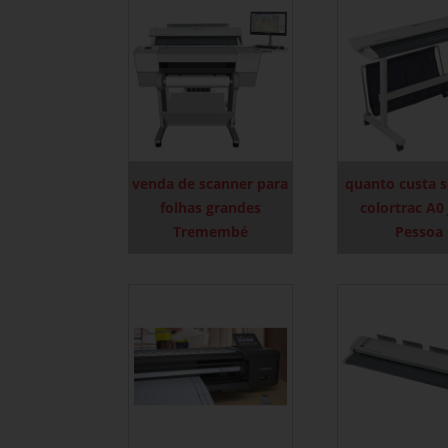
venda de scanner para
quanto custa 
folhas grandes
colortrac A0
Tremembé
Pessoa