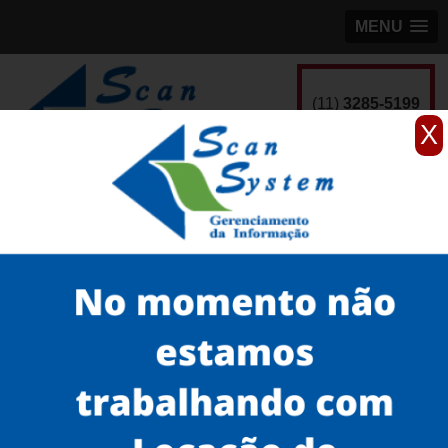
MENU
(11)
3285-5199
X
Home
Serviços
Scanner para grandes formatos
scanner para grande formato
venda de scanner para desenhos técnicos Aeroporto
Serviços
Microfilmagem
Scanner 3D
Scanner de Documentos