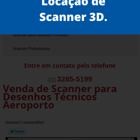
Scanner de Documentos Antigos
Scanner de Livros
Scanner para Grandes Formatos
Scanner Profissionais
Entre em contato pelo telefone
3285-5199
(11)
Venda de Scanner para
Desenhos Técnicos
Aeroporto
Gostou? compartilhe!