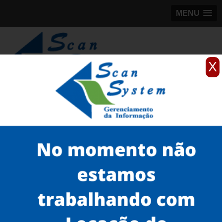
MENU
X
(11)
98184-5245
Home
Serviços
Scanner para grandes formatos
scanner para grande formato
scanner para arquitetura preço Aricanduva
Serviços
Microfilmagem