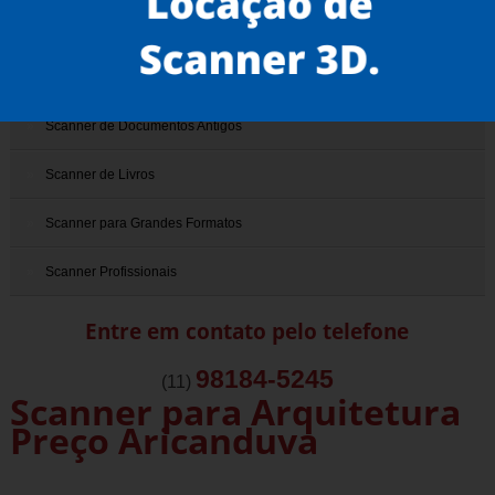
Scanner 3D
Scanner de Documentos
Scanner de Documentos Antigos
Scanner de Livros
Scanner para Grandes Formatos
Scanner Profissionais
Entre em contato pelo telefone
98184-5245
(11)
Scanner para Arquitetura
Preço Aricanduva