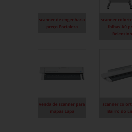
scanner de engenharia
scanner colortr
preço Fortaleza
folhas A0 p
Belenzin
venda de scanner para
scanner colort
mapas Lapa
Bairro do L