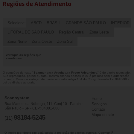
Regiões de Atendimento
Selecione:
ABCD
BRASIL
GRANDE SÃO PAULO
INTERIOR
LITORAL DE SÃO PAULO
Região Central
Zona Leste
Zona Norte
Zona Oeste
Zona Sul
Verifique as regiões que
atendemos
O conteúdo do texto "
Scanner para Arquitetura Preço Aricanduva
" é de direito reservado.
Sua reprodução, parcial ou total, mesmo citando nossos links, é proibida sem a autorização
do autor. Crime de violação de direito autoral – artigo 184 do Código Penal –
Lei 9610/98 -
Lei de direitos autorais
.
Scansystem
Home
Rua Manoel da Nóbrega, 111, Conj 10 - Paraíso
Serviços
São Paulo - SP - CEP: 04001-080
Contato
Mapa do site
98184-5245
(11)
©
O inteiro teor deste site está sujeito à proteção de direitos autorais. Copyright