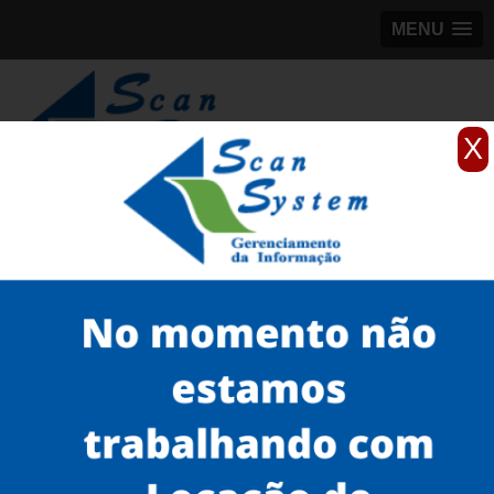
MENU
X
(11)
98184-5245
Home
Serviços
Scanner para grandes formatos
scanner para grande formato
scanners para mapas na Luz
Serviços
Microfilmagem