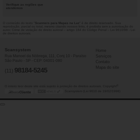
Verifique as regiões que
atendemos
O conteúdo do texto "
Scanners para Mapas na Luz
" é de direito reservado. Sua
reprodução, parcial ou total, mesmo citando nossos links, é proibida sem a autorização do
autor. Crime de violação de direito autoral – artigo 184 do Código Penal –
Lei 9610/98 - Lei
de direitos autorais
.
Scansystem
Home
Rua Manoel da Nóbrega, 111, Conj 10 - Paraíso
Serviços
São Paulo - SP - CEP: 04001-080
Contato
Mapa do site
98184-5245
(11)
©
O inteiro teor deste site está sujeito à proteção de direitos autorais. Copyright
Scansystem (Lei 9610 de 19/02/1998)