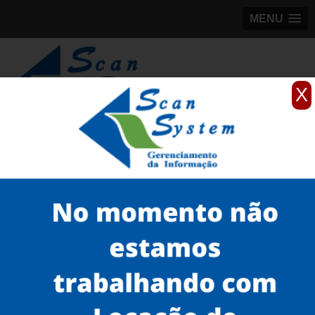
MENU
X
(11)
98184-5245
Home
Serviços
Scanner para grandes formatos
scanner para grande formato
quanto custa scanner de engenharia em Alphaville
Serviços
Microfilmagem