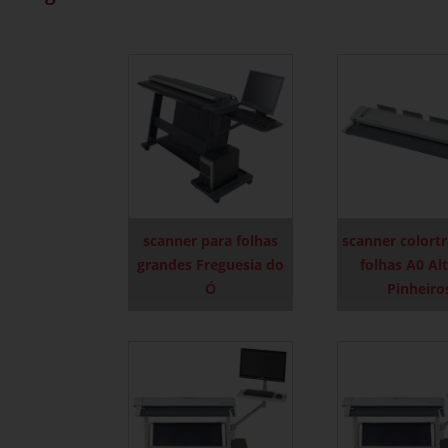
scanner para folhas
scanner colortr
grandes Freguesia do
folhas A0 Al
Ó
Pinheiro