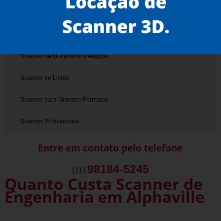
Scanner 3D
Scanner de Documentos
Scanner de Documentos Antigos
Scanner de Livros
Scanner para Grandes Formatos
Scanner Profissionais
Entre em contato pelo telefone
98184-5245
(11)
Quanto Custa Scanner de
Engenharia em Alphaville