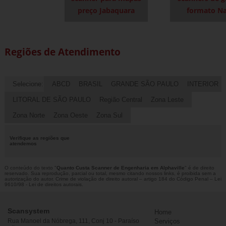
preço Jabaquara
formato Na
Regiões de Atendimento
Selecione:
ABCD
BRASIL
GRANDE SÃO PAULO
INTERIOR
LITORAL DE SÃO PAULO
Região Central
Zona Leste
Zona Norte
Zona Oeste
Zona Sul
Verifique as regiões que
atendemos
O conteúdo do texto "
Quanto Custa Scanner de Engenharia em Alphaville
" é de direito
reservado. Sua reprodução, parcial ou total, mesmo citando nossos links, é proibida sem a
autorização do autor. Crime de violação de direito autoral – artigo 184 do Código Penal –
Lei
9610/98 - Lei de direitos autorais
.
Scansystem
Home
Rua Manoel da Nóbrega, 111, Conj 10 - Paraíso
Serviços