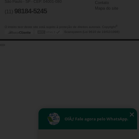
São Paulo - SP - CEP: 04001-080
Contato
Mapa do site
98184-5245
(11)
©
O inteiro teor deste site está sujeito à proteção de direitos autorais. Copyright
Scansystem (Lei 9610 de 19/02/1998)
OlÃ¡! Fale agora pelo WhatsApp.