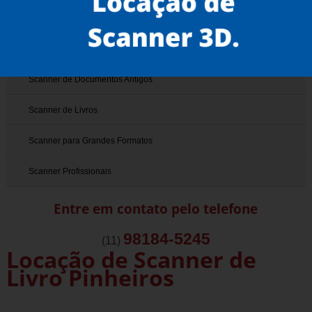
Scanner 3D
Scanner de Documentos
Scanner de Documentos Antigos
Scanner de Livros
Scanner para Grandes Formatos
Scanner Profissionais
Entre em contato pelo telefone
98184-5245
(11)
Locação de Scanner de
Livro Pinheiros