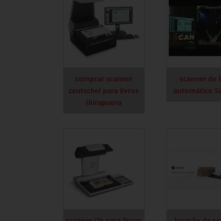
comprar scanner
scanner de l
zeutschel para livros
automático S
Ibirapuera
scanner i2s para livros
locação de s