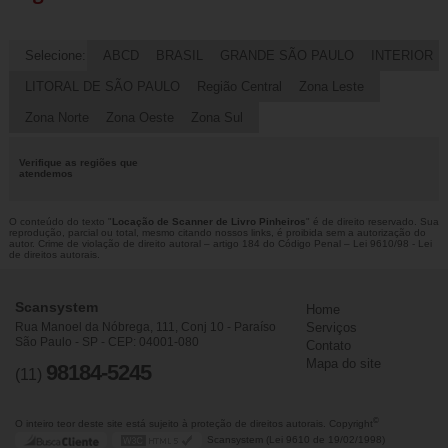
Selecione:
ABCD
BRASIL
GRANDE SÃO PAULO
INTERIOR
LITORAL DE SÃO PAULO
Região Central
Zona Leste
Zona Norte
Zona Oeste
Zona Sul
Verifique as regiões que
atendemos
O conteúdo do texto "
Locação de Scanner de Livro Pinheiros
" é de direito reservado. Sua
reprodução, parcial ou total, mesmo citando nossos links, é proibida sem a autorização do
autor. Crime de violação de direito autoral – artigo 184 do Código Penal –
Lei 9610/98 - Lei
de direitos autorais
.
Scansystem
Home
Rua Manoel da Nóbrega, 111, Conj 10 - Paraíso
Serviços
São Paulo - SP - CEP: 04001-080
Contato
Mapa do site
98184-5245
(11)
©
O inteiro teor deste site está sujeito à proteção de direitos autorais. Copyright
Scansystem (Lei 9610 de 19/02/1998)