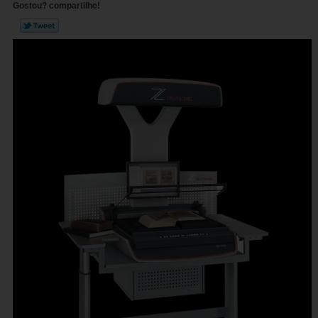
Gostou? compartilhe!