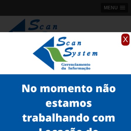
MENU
X
(11)
98184-5245
Home
Serviços
Scanner de livros
scanner de livros portátil
locação de scanner de livro Pinheiros
Serviços
Microfilmagem