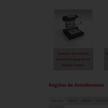
locação de scanner
l
zeutschel para livros
Anália Franco
Regiões de Atendimento
Selecione:
ABCD
BRASIL
GRANDE