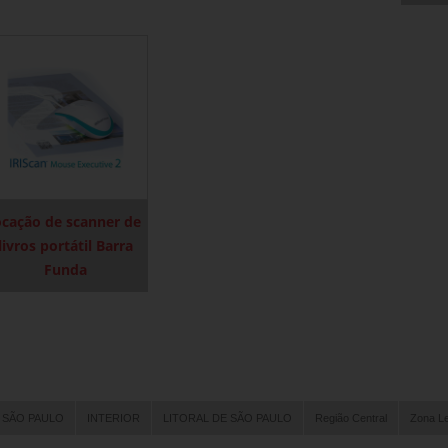
ocação de scanner de
livros portátil Barra
Funda
 SÃO PAULO
INTERIOR
LITORAL DE SÃO PAULO
Região Central
Zona L