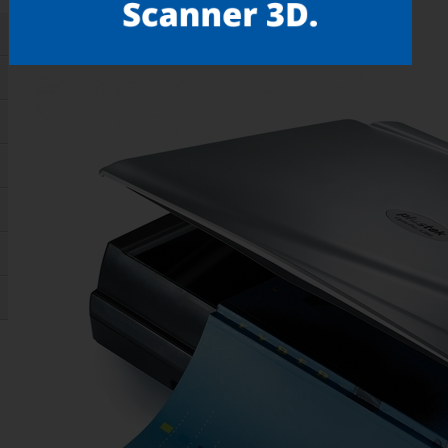
Gostou? compartilhe!