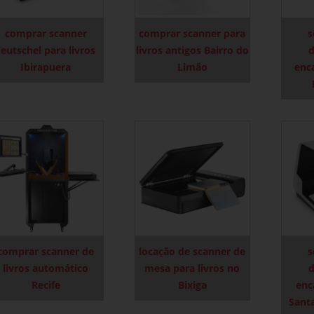
comprar scanner
comprar scanner para
s
zeutschel para livros
livros antigos Bairro do
Ibirapuera
Limão
enc
comprar scanner de
locação de scanner de
s
livros automático
mesa para livros no
Recife
Bixiga
enc
Sant