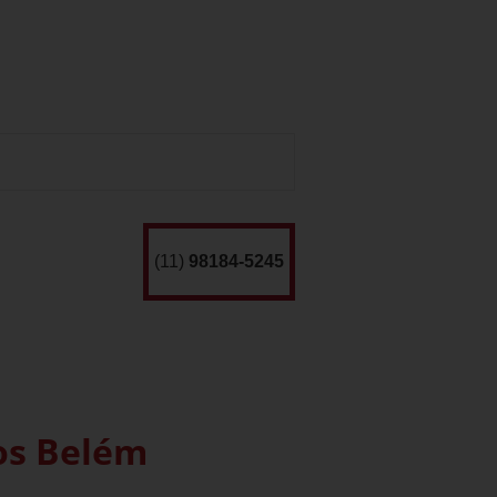
(11)
98184-5245
os Belém