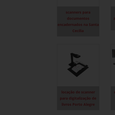
scanners para
documentos
encadernados na Santa
Cecília
locação de scanner
para digitalização de
livros Porto Alegre