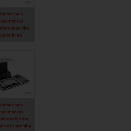
canner para
documentos
adernados Vila
Leopoldina
canner para
documentos
adernados em
ana de Parnaíba