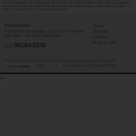
direito reservado. Sua reprodução, parcial ou total, mesmo citando nossos links, é proibida
sem a autorização do autor. Crime de violação de direito autoral – artigo 184 do Código
Penal –
Lei 9610/98 - Lei de direitos autorais
.
Scansystem
Home
Rua Manoel da Nóbrega, 111, Conj 10 - Paraíso
Serviços
São Paulo - SP - CEP: 04001-080
Contato
Mapa do site
98184-5245
(11)
©
O inteiro teor deste site está sujeito à proteção de direitos autorais. Copyright
Scansystem (Lei 9610 de 19/02/1998)