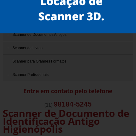
Scanner 3D
Scanner de Documentos
Scanner de Documentos Antigos
Scanner de Livros
Scanner para Grandes Formatos
Scanner Profissionais
Entre em contato pelo telefone
98184-5245
(11)
Scanner de Documento de
Identificação Antigo
Higienópolis