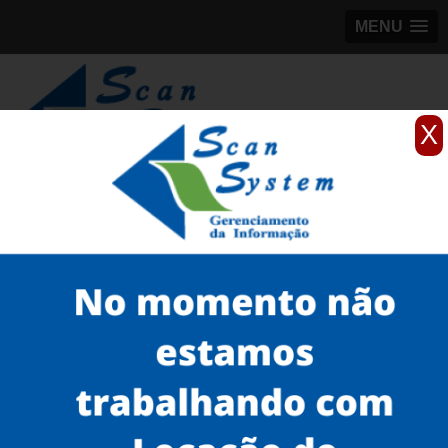
MENU
X
(11)
98184-5245
Home
Serviços
scanner de documentos antigos
scanner para documentos antigos de empresa
scanner de documento de identificação antigo Higienópolis
Serviços
Microfilmagem