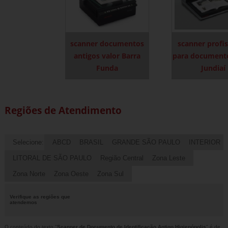
scanner documentos
scanner profis
antigos valor Barra
para documento
Funda
Jundiaí
Regiões de Atendimento
Selecione:
ABCD
BRASIL
GRANDE SÃO PAULO
INTERIOR
LITORAL DE SÃO PAULO
Região Central
Zona Leste
Zona Norte
Zona Oeste
Zona Sul
Verifique as regiões que
atendemos
O conteúdo do texto "
Scanner de Documento de Identificação Antigo Higienópolis
" é de