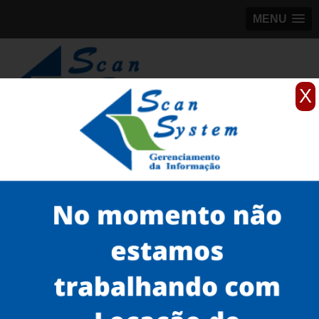
MENU
X
(11)
98184-5245
Home
Serviços
scanner de documentos antigos
scanner colorido de documentos antigos
scanner a3 para documentos antigos Centro
Serviços
Microfilmagem