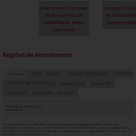
onde encontro scanner
quanto custa 
de documento de
de documento
identificação antigo
empresa Mair
Casa Verde
Regiões de Atendimento
Selecione:
ABCD
BRASIL
GRANDE SÃO PAULO
INTERIOR
LITORAL DE SÃO PAULO
Região Central
Zona Leste
Zona Norte
Zona Oeste
Zona Sul
Verifique as regiões que
atendemos
O conteúdo do texto "
Scanner A3 para Documentos Antigos Centro
" é de direito
reservado. Sua reprodução, parcial ou total, mesmo citando nossos links, é proibida sem a
autorização do autor. Crime de violação de direito autoral – artigo 184 do Código Penal –
Lei
9610/98 - Lei de direitos autorais
.