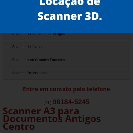
Scanner 3D
Scanner de Documentos
Scanner de Documentos Antigos
Scanner de Livros
Scanner para Grandes Formatos
Scanner Profissionais
Entre em contato pelo telefone
98184-5245
(11)
Scanner A3 para
Documentos Antigos
Centro