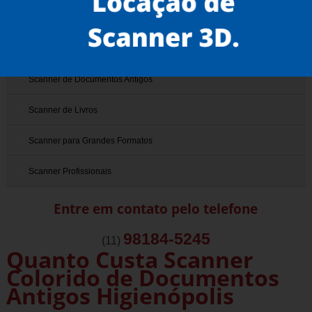
Scanner 3D
Scanner de Documentos
Scanner de Documentos Antigos
Scanner de Livros
Scanner para Grandes Formatos
Scanner Profissionais
Entre em contato pelo telefone
98184-5245
(11)
Quanto Custa Scanner
Colorido de Documentos
Antigos Higienópolis