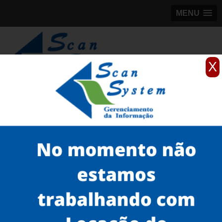
MENU
X
(11)
98184-5245
Home
Serviços
scanner de documentos antigos
scanner colorido de documentos antigos
quanto custa scanner colorido de documentos antigos Higienópolis
Serviços
Microfilmagem