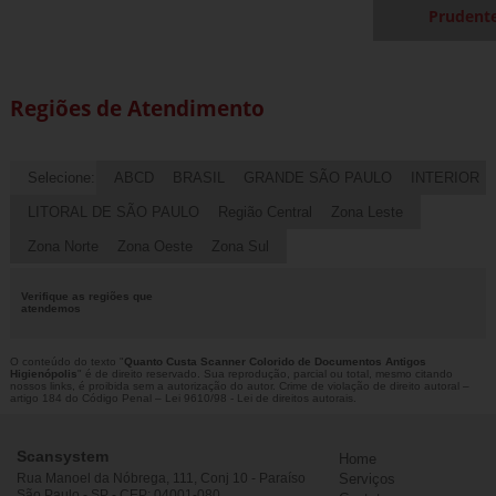
Prudent
Regiões de Atendimento
Selecione:
ABCD
BRASIL
GRANDE SÃO PAULO
INTERIOR
LITORAL DE SÃO PAULO
Região Central
Zona Leste
Zona Norte
Zona Oeste
Zona Sul
Verifique as regiões que
atendemos
O conteúdo do texto "
Quanto Custa Scanner Colorido de Documentos Antigos
Higienópolis
" é de direito reservado. Sua reprodução, parcial ou total, mesmo citando
nossos links, é proibida sem a autorização do autor. Crime de violação de direito autoral –
artigo 184 do Código Penal –
Lei 9610/98 - Lei de direitos autorais
.
Scansystem
Home
Rua Manoel da Nóbrega, 111, Conj 10 - Paraíso
Serviços
São Paulo - SP - CEP: 04001-080