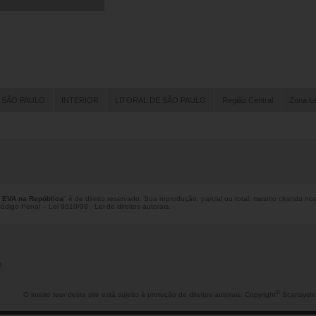
 SÃO PAULO
INTERIOR
LITORAL DE SÃO PAULO
Região Central
Zona L
l EVA na República
" é de direito reservado. Sua reprodução, parcial ou total, mesmo citando nos
 Código Penal –
Lei 9610/98 - Lei de direitos autorais
.
o
©
O inteiro teor deste site está sujeito à proteção de direitos autorais. Copyright
Scansyste