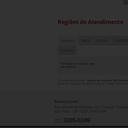
Regiões de Atendimento
Selecione:
ABCD
BRASIL
GRANDE
Zona Sul
Verifique as regiões que
atendemos
O conteúdo do texto "
Venda de Scanner 3D Portáti
Crime de violação de direito autoral – artigo 184 do
Scansystem
Rua Manoel da Nóbrega, 111, Conj 10 - Paraís
São Paulo - SP - CEP: 04001-080
3285-5199
(11)