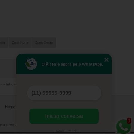
este
Zona Norte
Zona Oeste
OlÃ¡! Fale agora pelo WhatsApp.
sos links, é proibida sem a autorização do autor.
Home
Serviços
Contato
Mapa do site
Iniciar conversa
1
m (Lei 9610 de 19/02/1998)