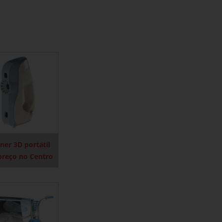
ner 3D portátil
preço no Centro