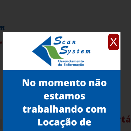
X
VIÇOS
CONTATO
Venda de Scanner 3D Portá
República