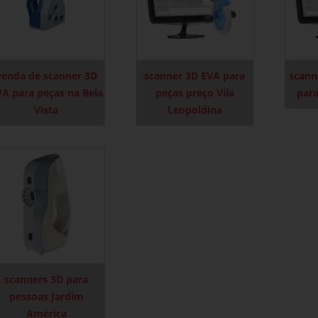
venda de scanner 3D
scanner 3D EVA para
scann
VA para peças na Bela
peças preço Vila
para
Vista
Leopoldina
scanners 3D para
pessoas Jardim
América