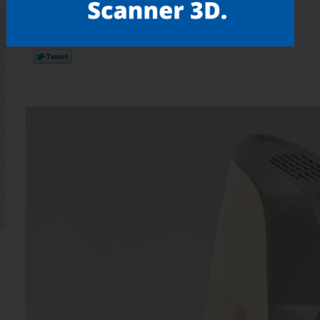
Gostou? compartilhe!