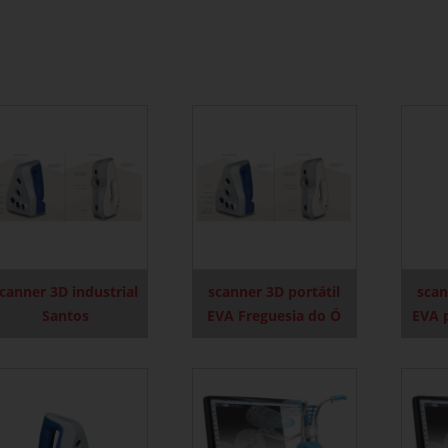
canner 3D industrial
scanner 3D portátil
scan
Santos
EVA Freguesia do Ó
EVA 