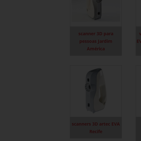
scanner 3D para
pessoas Jardim
E
América
scanners 3D artec EVA
Recife