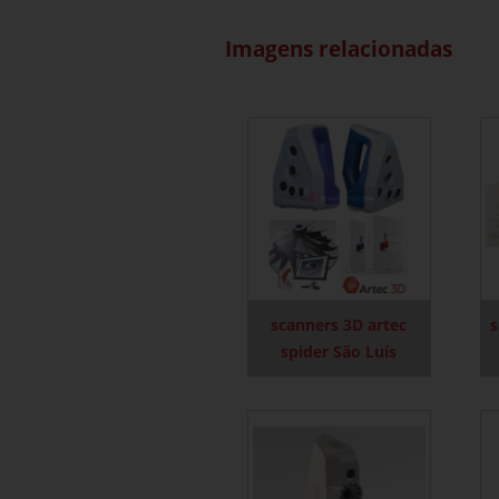
Imagens relacionadas
scanners 3D artec
s
spider São Luís