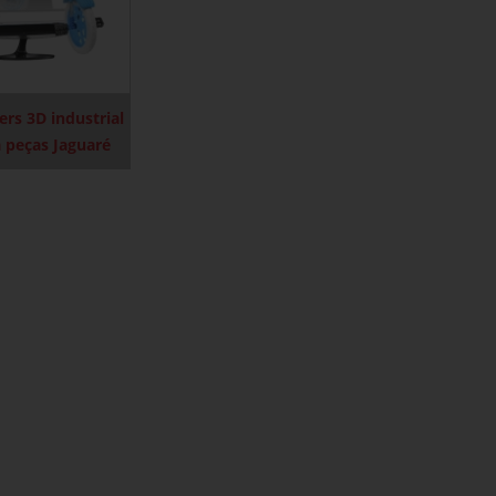
ers 3D industrial
 peças Jaguaré