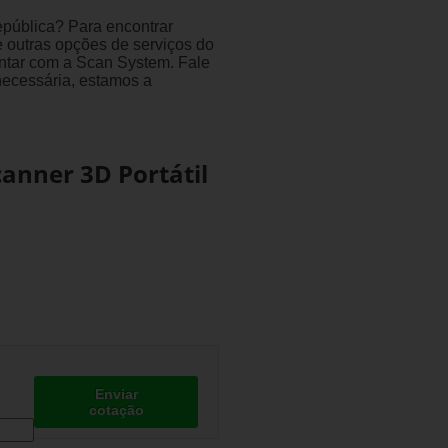
epública? Para encontrar
e outras opções de serviços do
ntar com a Scan System. Fale
 necessária, estamos a
anner 3D Portátil
Enviar
cotação