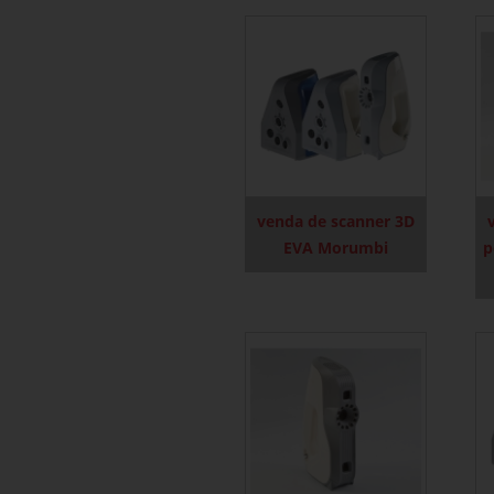
venda de scanner 3D
EVA Morumbi
p