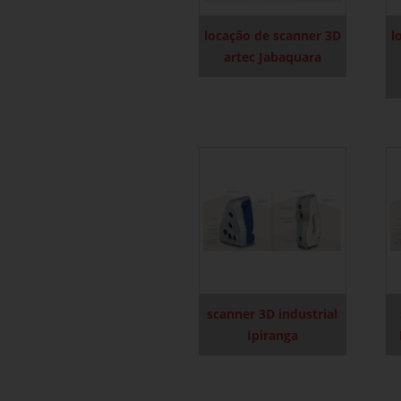
locação de scanner 3D
l
artec Jabaquara
scanner 3D industrial
Ipiranga