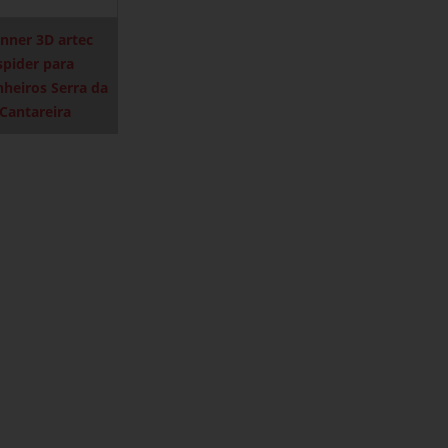
nner 3D artec
spider para
heiros Serra da
Cantareira