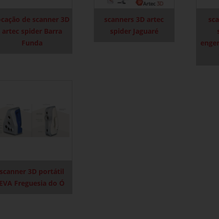
ocação de scanner 3D
scanners 3D artec
sca
artec spider Barra
spider Jaguaré
Funda
engen
scanner 3D portátil
EVA Freguesia do Ó