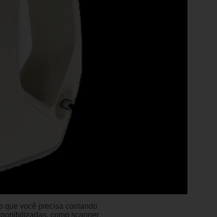
ão que você precisa contando
sponibilizadas, como scanner