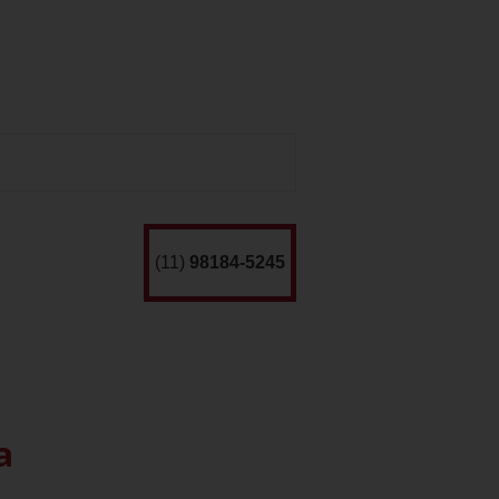
(11)
98184-5245
a