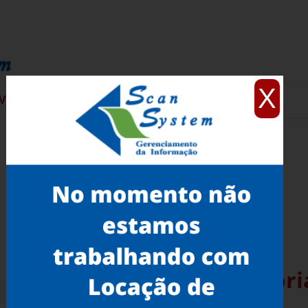
X
VIÇOS
CONTATO
Scanners 3D Portátil Vitóri