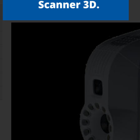
Gostou? compartilhe!