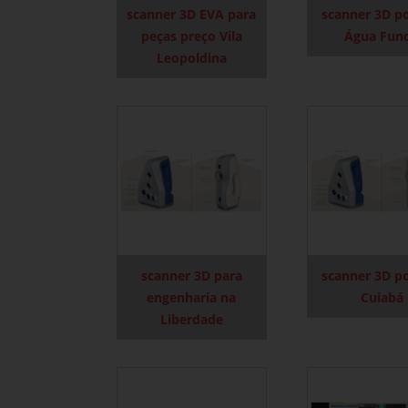
scanner 3D EVA para
scanner 3D po
peças preço Vila
Água Fun
Leopoldina
scanner 3D para
scanner 3D po
engenharia na
Cuiabá
Liberdade