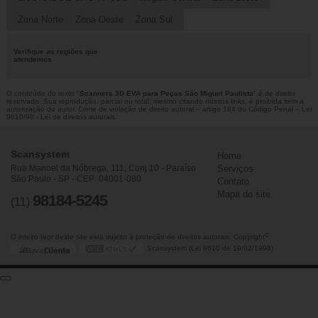
Zona Norte
Zona Oeste
Zona Sul
Verifique as regiões que
atendemos
O conteúdo do texto "
Scanners 3D EVA para Peças São Miguel Paulista
" é de direito
reservado. Sua reprodução, parcial ou total, mesmo citando nossos links, é proibida sem a
autorização do autor. Crime de violação de direito autoral – artigo 184 do Código Penal –
Lei
9610/98 - Lei de direitos autorais
.
Scansystem
Home
Rua Manoel da Nóbrega, 111, Conj 10 - Paraíso
Serviços
São Paulo - SP - CEP: 04001-080
Contato
Mapa do site
98184-5245
(11)
©
O inteiro teor deste site está sujeito à proteção de direitos autorais. Copyright
Scansystem (Lei 9610 de 19/02/1998)