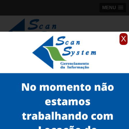
MENU
X
(11)
98184-5245
Home
Serviços
Scanner 3D
scanner 3D para pessoas
scanners 3D EVA para peças São Miguel Paulista
Serviços
Microfilmagem