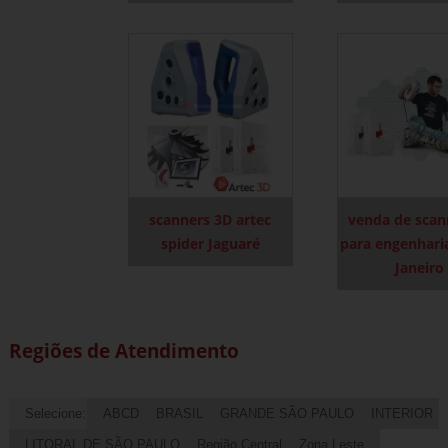
scanners 3D artec
venda de scan
spider Jaguaré
para engenhari
Janeiro
Regiões de Atendimento
Selecione:
ABCD
BRASIL
GRANDE SÃO PAULO
INTERIOR
LITORAL DE SÃO PAULO
Região Central
Zona Leste