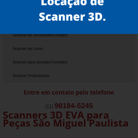
Scanner 3D
Scanner de Documentos
Scanner de Documentos Antigos
Scanner de Livros
Scanner para Grandes Formatos
Scanner Profissionais
Entre em contato pelo telefone
98184-5245
(11)
Scanners 3D EVA para
Peças São Miguel Paulista