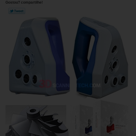
Gostou? compartilhe!