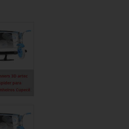
nners 3D artec
spider para
nheiros Cupecê