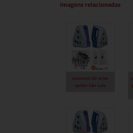
Imagens relacionadas
scanners 3D artec
s
spider São Luís