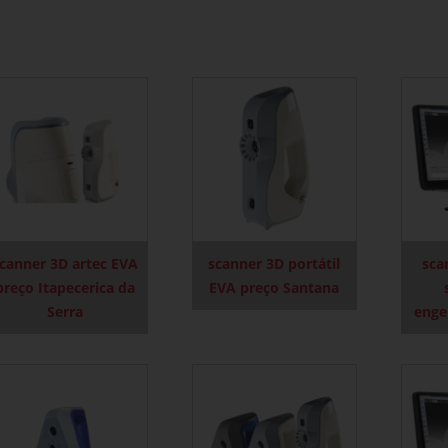
canner 3D artec EVA
scanner 3D portátil
sca
preço Itapecerica da
EVA preço Santana
Serra
enge