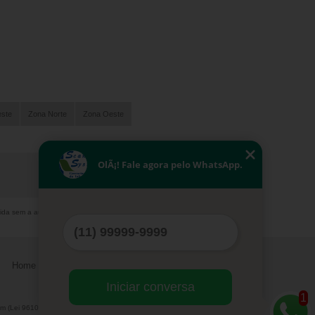
este
Zona Norte
Zona Oeste
OlÃ¡! Fale agora pelo WhatsApp.
bida sem a autorização do autor. Crime de violação de
Home
Serviços
Contato
Mapa do site
Iniciar conversa
1
m (Lei 9610 de 19/02/1998)