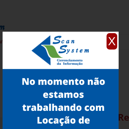
X
VIÇOS
CONTATO
Scanner 3D Artec Spider Re