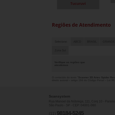
Tucuruvi
Regiões de Atendimento
Selecione:
ABCD
BRASIL
GRANDE
Zona Sul
Verifique as regiões que
atendemos
O conteúdo do texto "
Scanner 3D Artec Spider Rec
direito autoral – artigo 184 do Código Penal –
Lei 961
Scansystem
Rua Manoel da Nóbrega, 111, Conj 10 - Paraís
São Paulo - SP - CEP: 04001-080
98184-5245
(11)