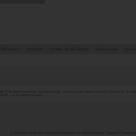
 SÃO PAULO
INTERIOR
LITORAL DE SÃO PAULO
Região Central
Zona L
ife
" é de direito reservado. Sua reprodução, parcial ou total, mesmo citando nossos links, é proi
0/98 - Lei de direitos autorais
.
o
©
O inteiro teor deste site está sujeito à proteção de direitos autorais. Copyright
Scansyste