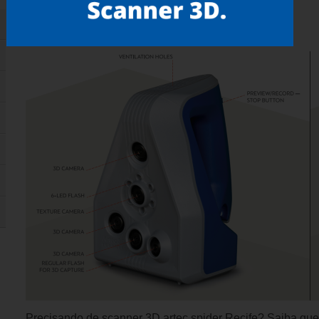
Gostou? compartilhe!
Precisando de scanner 3D artec spider Recife? Saiba q