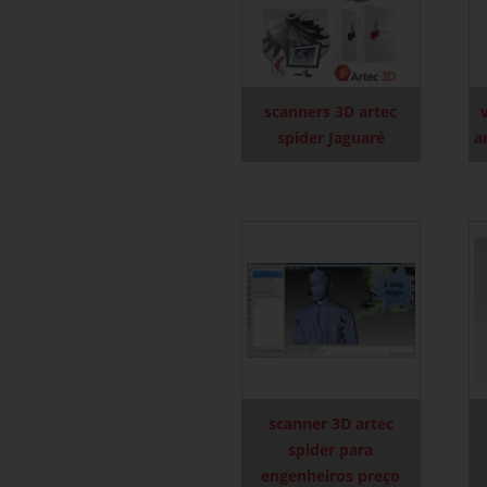
scanners 3D artec
spider Jaguaré
a
scanner 3D artec
spider para
engenheiros preço