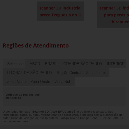
scanner 3D industrial
scanner 3D ind
preço Freguesia do Ó
para peças 
Ibirapue
Regiões de Atendimento
Selecione:
ABCD
BRASIL
GRANDE SÃO PAULO
INTERIOR
LITORAL DE SÃO PAULO
Região Central
Zona Leste
Zona Norte
Zona Oeste
Zona Sul
Verifique as regiões que
atendemos
O conteúdo do texto "
Scanner 3D Artec EVA Cupecê
" é de direito reservado. Sua
reprodução, parcial ou total, mesmo citando nossos links, é proibida sem a autorização do
autor. Crime de violação de direito autoral – artigo 184 do Código Penal –
Lei 9610/98 - Lei
de direitos autorais
.