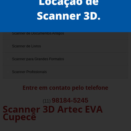
Scanner 3D
Scanner de Documentos
Scanner de Documentos Antigos
Scanner de Livros
Scanner para Grandes Formatos
Scanner Profissionais
Entre em contato pelo telefone
98184-5245
(11)
Scanner 3D Artec EVA
Cupecê