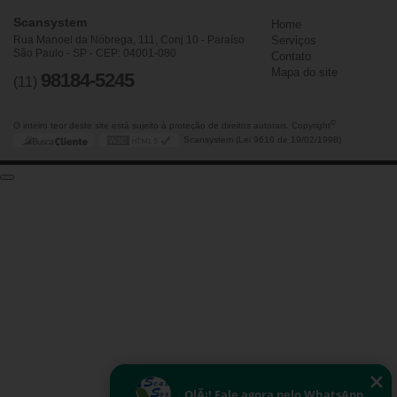
Scansystem
Home
Rua Manoel da Nóbrega, 111, Conj 10 - Paraíso
Serviços
São Paulo - SP - CEP: 04001-080
Contato
Mapa do site
98184-5245
(11)
©
O inteiro teor deste site está sujeito à proteção de direitos autorais. Copyright
Scansystem (Lei 9610 de 19/02/1998)
OlÃ¡! Fale agora pelo WhatsApp.