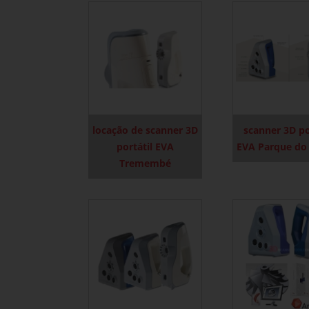
locação de scanner 3D
scanner 3D po
portátil EVA
EVA Parque do
Tremembé