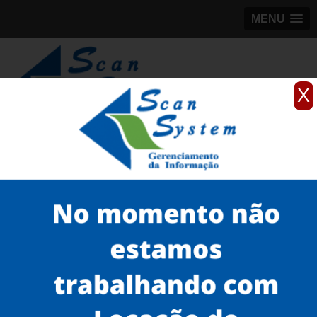
MENU
X
(11)
98184-5245
Home
Serviços
Scanner 3D
scanner 3D para pessoas
scanner 3D artec EVA Cupecê
Serviços
Microfilmagem