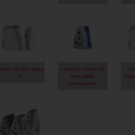
canner 3D artec preço
venda de scanner 3D
sc
Sé
artec spider
enge
Florianópolis