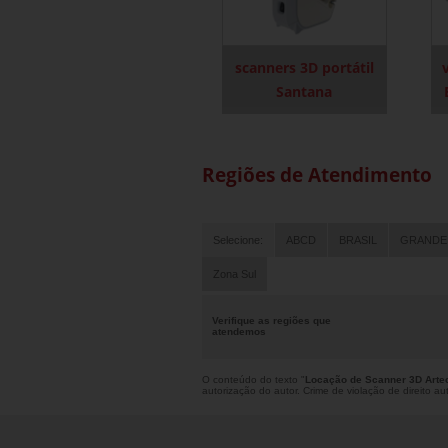
scanners 3D portátil
Santana
Regiões de Atendimento
Selecione:
ABCD
BRASIL
GRANDE
Zona Sul
Verifique as regiões que
atendemos
O conteúdo do texto "
Locação de Scanner 3D Arte
autorização do autor. Crime de violação de direito a