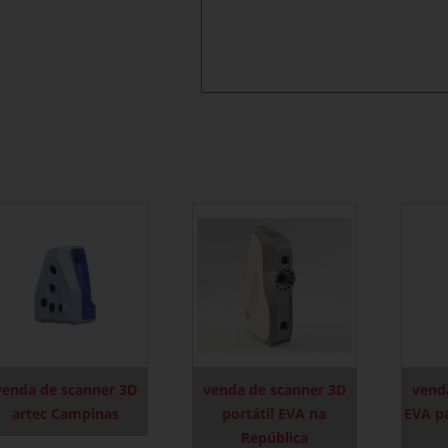
venda de scanner 3D
venda de scanner 3D
vend
artec Campinas
portátil EVA na
EVA pa
República