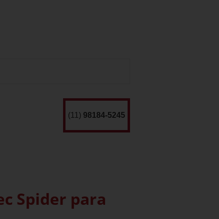
(11)
98184-5245
ec Spider para