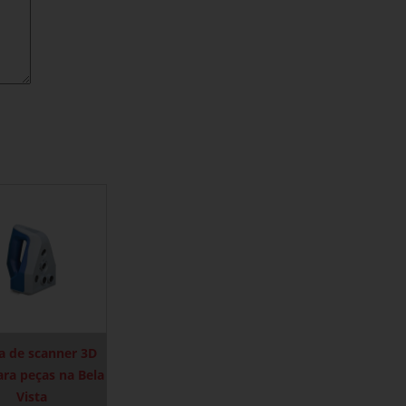
a de scanner 3D
ra peças na Bela
Vista