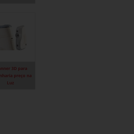
anner 3D para
nharia preço na
Luz