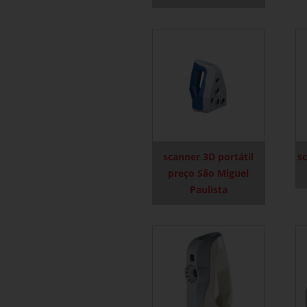
scanner 3D portátil
s
preço São Miguel
Paulista