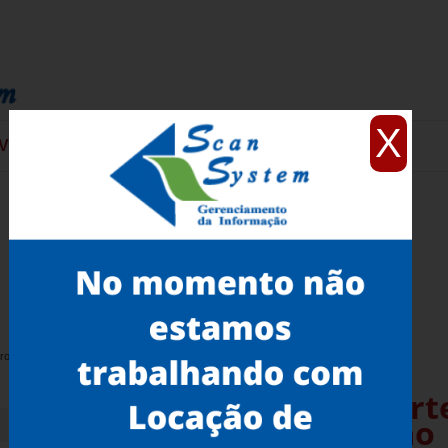
X
VIÇOS
CONTATO
iros na Aclimação
Locação de Scanner 3D Art
Engenheiros na Aclimação