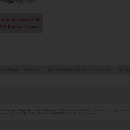
venda de scanner 3D
EVA Raposo Tavares
 SÃO PAULO
INTERIOR
LITORAL DE SÃO PAULO
Região Central
Zona L
c Spider para Engenheiros na Aclimação
" é de direito reservado. Sua reprodução, parcial ou t
utoral – artigo 184 do Código Penal –
Lei 9610/98 - Lei de direitos autorais
.