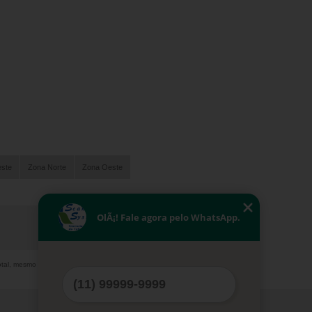
este
Zona Norte
Zona Oeste
OlÃ¡! Fale agora pelo WhatsApp.
otal, mesmo citando nossos links, é proibida sem a