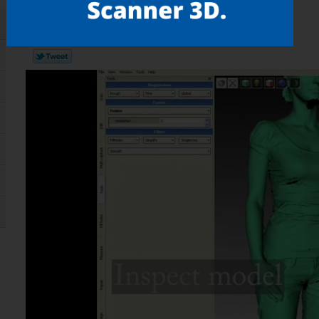
Gostou? compartilhe!