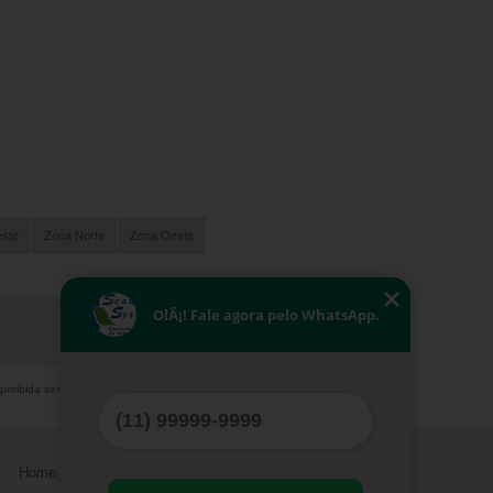
este
Zona Norte
Zona Oeste
OlÃ¡! Fale agora pelo WhatsApp.
 proibida sem a autorização do autor. Crime de
Home
Serviços
Contato
Mapa do site