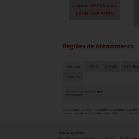
scanner 3D EVA para
peças Casa Verde
Regiões de Atendimento
Selecione:
ABCD
BRASIL
GRANDE
Zona Sul
Verifique as regiões que
atendemos
O conteúdo do texto "
Locação de Scanner 3D EV
violação de direito autoral – artigo 184 do Código P
Scansystem
Rua Manoel da Nóbrega, 111, Conj 10 - Paraís