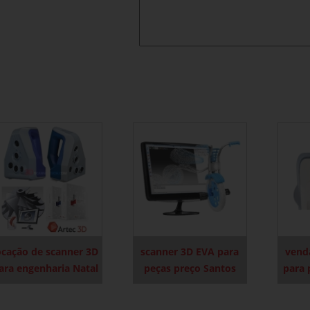
ocação de scanner 3D
scanner 3D EVA para
vend
ara engenharia Natal
peças preço Santos
para