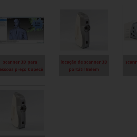
scanner 3D para
locação de scanner 3D
scann
essoas preço Cupecê
portátil Belém