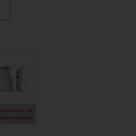
a de scanner 3D
 pessoas Manaus