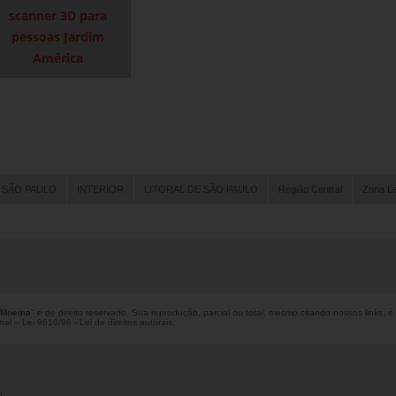
scanner 3D para
pessoas Jardim
América
 SÃO PAULO
INTERIOR
LITORAL DE SÃO PAULO
Região Central
Zona L
A Moema
" é de direito reservado. Sua reprodução, parcial ou total, mesmo citando nossos links, é
enal –
Lei 9610/98 - Lei de direitos autorais
.
o