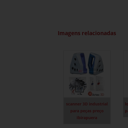
Imagens relacionadas
scanner 3D industrial
l
para peças preço
p
Ibirapuera