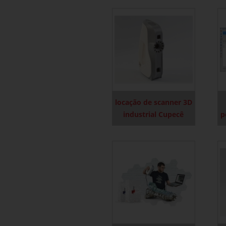
locação de scanner 3D
industrial Cupecê
p