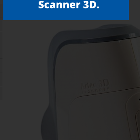
Gostou? compartilhe!