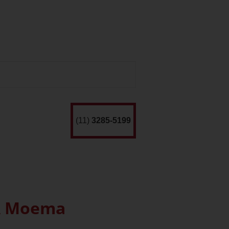
(11)
3285-5199
VA Moema