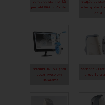
venda de scanner 3D
locação de sca
portátil EVA no Centro
artec spider Fr
do Ó
scanner 3D EVA para
scanner 3D ar
peças preço em
preço Belen
Guararema