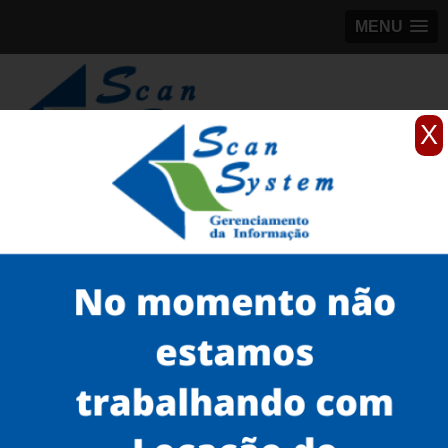
MENU
X
(11)
98184-5245
Home
Serviços
Scanner 3D
scanner 3D EVA para peças
locação de scanner 3D industrial Santana
Serviços
Microfilmagem