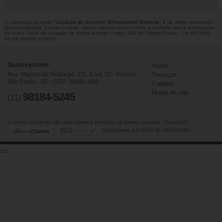
O conteúdo do texto "
Locação de Scanner 3D Industrial Santana
" é de direito reservado.
Sua reprodução, parcial ou total, mesmo citando nossos links, é proibida sem a autorização
do autor. Crime de violação de direito autoral – artigo 184 do Código Penal –
Lei 9610/98 -
Lei de direitos autorais
.
Scansystem
Home
Rua Manoel da Nóbrega, 111, Conj 10 - Paraíso
Serviços
São Paulo - SP - CEP: 04001-080
Contato
Mapa do site
98184-5245
(11)
©
O inteiro teor deste site está sujeito à proteção de direitos autorais. Copyright
Scansystem (Lei 9610 de 19/02/1998)