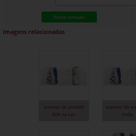
Enviar cotação
Imagens relacionadas
scanner 3D portátil
scanner 3D ar
EVA na Luz
Cotia