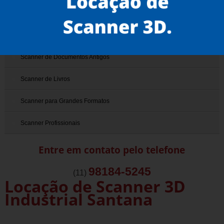
Scanner 3D
Scanner de Documentos
Scanner de Documentos Antigos
Scanner de Livros
Scanner para Grandes Formatos
Scanner Profissionais
Entre em contato pelo telefone
98184-5245
(11)
Locação de Scanner 3D
Industrial Santana