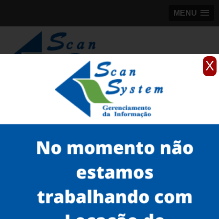
MENU
X
(11)
98184-5245
Home
Serviços
Scanner profissionais
scanner profissional inotec
scanner fujitsu preço Ipiranga
Serviços
Microfilmagem