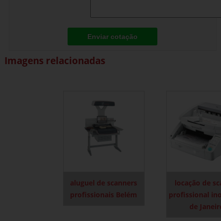
Enviar cotação
Imagens relacionadas
aluguel de scanners
locação de s
profissionais Belém
profissional in
de Janeir