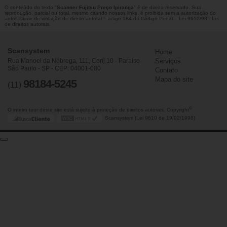
O conteúdo do texto "
Scanner Fujitsu Preço Ipiranga
" é de direito reservado. Sua
reprodução, parcial ou total, mesmo citando nossos links, é proibida sem a autorização do
autor. Crime de violação de direito autoral – artigo 184 do Código Penal –
Lei 9610/98 - Lei
de direitos autorais
.
Scansystem
Home
Rua Manoel da Nóbrega, 111, Conj 10 - Paraíso
Serviços
São Paulo - SP - CEP: 04001-080
Contato
Mapa do site
98184-5245
(11)
©
O inteiro teor deste site está sujeito à proteção de direitos autorais. Copyright
Scansystem (Lei 9610 de 19/02/1998)