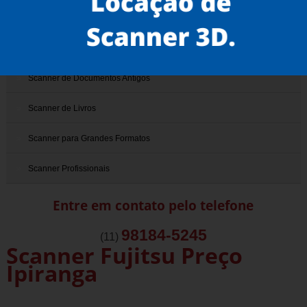
Scanner 3D
Scanner de Documentos
Scanner de Documentos Antigos
Scanner de Livros
Scanner para Grandes Formatos
Scanner Profissionais
Entre em contato pelo telefone
98184-5245
(11)
Scanner Fujitsu Preço
Ipiranga