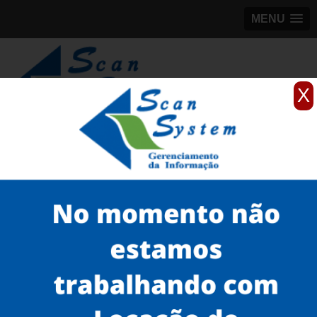
MENU
X
(11)
98184-5245
Home
Serviços
Scanner profissionais
scanner profissional inotec
aluguel de scanner avision Jockey Club
Serviços
Microfilmagem