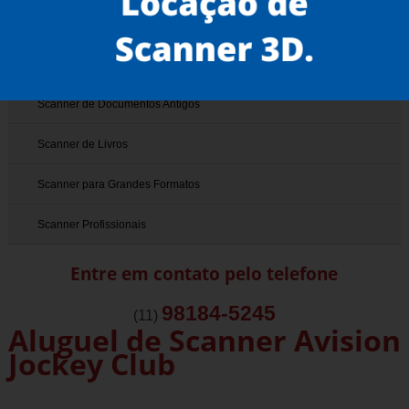
Scanner 3D
Scanner de Documentos
Scanner de Documentos Antigos
Scanner de Livros
Scanner para Grandes Formatos
Scanner Profissionais
Entre em contato pelo telefone
98184-5245
(11)
Aluguel de Scanner Avision
Jockey Club