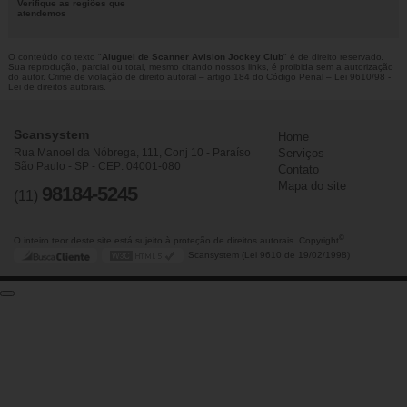
Verifique as regiões que
atendemos
O conteúdo do texto "
Aluguel de Scanner Avision Jockey Club
" é de direito reservado.
Sua reprodução, parcial ou total, mesmo citando nossos links, é proibida sem a autorização
do autor. Crime de violação de direito autoral – artigo 184 do Código Penal –
Lei 9610/98 -
Lei de direitos autorais
.
Scansystem
Home
Rua Manoel da Nóbrega, 111, Conj 10 - Paraíso
Serviços
São Paulo - SP - CEP: 04001-080
Contato
Mapa do site
98184-5245
(11)
©
O inteiro teor deste site está sujeito à proteção de direitos autorais. Copyright
Scansystem (Lei 9610 de 19/02/1998)