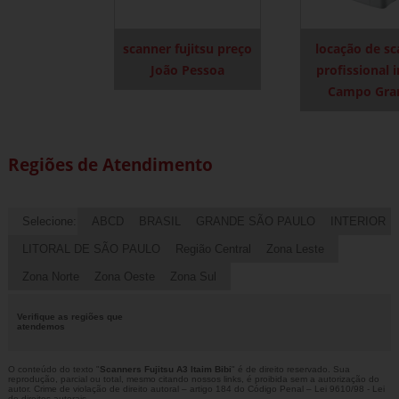
scanner fujitsu preço
locação de s
João Pessoa
profissional 
Campo Gra
Regiões de Atendimento
Selecione:
ABCD
BRASIL
GRANDE SÃO PAULO
INTERIOR
LITORAL DE SÃO PAULO
Região Central
Zona Leste
Zona Norte
Zona Oeste
Zona Sul
Verifique as regiões que
atendemos
O conteúdo do texto "
Scanners Fujitsu A3 Itaim Bibi
" é de direito reservado. Sua
reprodução, parcial ou total, mesmo citando nossos links, é proibida sem a autorização do
autor. Crime de violação de direito autoral – artigo 184 do Código Penal –
Lei 9610/98 - Lei
de direitos autorais
.