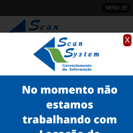
MENU
X
(11)
98184-5245
Home
Serviços
Scanner profissionais
scanner profissional fujitsu
scanners fujitsu A3 Itaim Bibi
Serviços
Microfilmagem