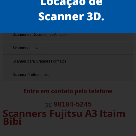
Scanner 3D
Scanner de Documentos
Scanner de Documentos Antigos
Scanner de Livros
Scanner para Grandes Formatos
Scanner Profissionais
Entre em contato pelo telefone
98184-5245
(11)
Scanners Fujitsu A3 Itaim
Bibi